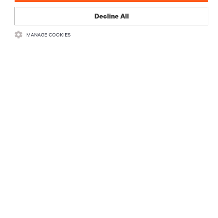
Decline All
MANAGE COOKIES
Nie przegap żadnej oferty
Dołącz do naszej listy mailingowej i
otrzymuj najnowsze informacje o