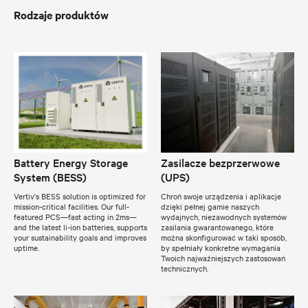
Rodzaje produktów
Battery Energy Storage
Zasilacze bezprzerwowe
System (BESS)
(UPS)
Vertiv's BESS solution is optimized for
Chroń swoje urządzenia i aplikacje
mission-critical facilities. Our full-
dzięki pełnej gamie naszych
featured PCS—fast acting in 2ms—
wydajnych, niezawodnych systemów
and the latest li-ion batteries, supports
zasilania gwarantowanego, które
your sustainability goals and improves
można skonfigurować w taki sposób,
uptime.
by spełniały konkretne wymagania
Twoich najważniejszych zastosowań
technicznych.