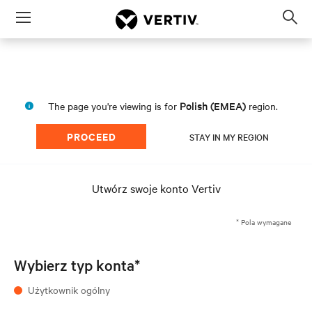
Menu
Op
sea
mod
Polish (EMEA)
The page you're viewing is for
region.
PROCEED
STAY IN MY REGION
Utwórz swoje konto Vertiv
* Pola wymagane
Wybierz typ konta*
Użytkownik ogólny