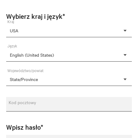
Wybierz kraj i język*
Kraj
Język
Województwo/powiat
Kod pocztowy
Wpisz hasło*