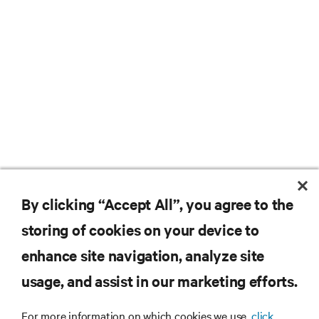
By clicking “Accept All”, you agree to the
storing of cookies on your device to
Nie przegap żadnej oferty
enhance site navigation, analyze site
usage, and assist in our marketing efforts.
Dołącz do naszej listy mailingowej i
For more information on which cookies we use,
click