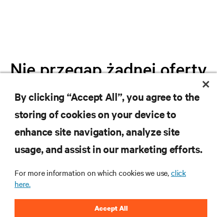
Nie przegap żadnej oferty
By clicking “Accept All”, you agree to the
Dołącz do naszej listy mailingowej i
storing of cookies on your device to
otrzymuj najnowsze informacje o
produktach oraz aktualności branżowe
enhance site navigation, analyze site
od Vertiv.
usage, and assist in our marketing efforts.
For more information on which cookies we use,
click
here.
ZAREJESTRUJ SIĘ
Accept All