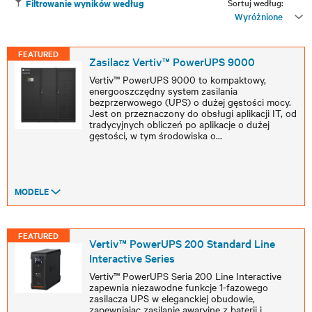
Sortuj według:
Filtrowanie wyników według
Wyróżnione
FEATURED
Zasilacz Vertiv™ PowerUPS 9000
Vertiv™ PowerUPS 9000 to kompaktowy,
energooszczędny system zasilania
bezprzerwowego (UPS) o dużej gęstości mocy.
Jest on przeznaczony do obsługi aplikacji IT, od
tradycyjnych obliczeń po aplikacje o dużej
gęstości, w tym środowiska o
...
MODELE
FEATURED
Vertiv™ PowerUPS 200 Standard Line
Interactive Series
Vertiv™ PowerUPS Seria 200 Line Interactive
zapewnia niezawodne funkcje 1-fazowego
zasilacza UPS w eleganckiej obudowie,
zapewniając zasilanie awaryjne z baterii i