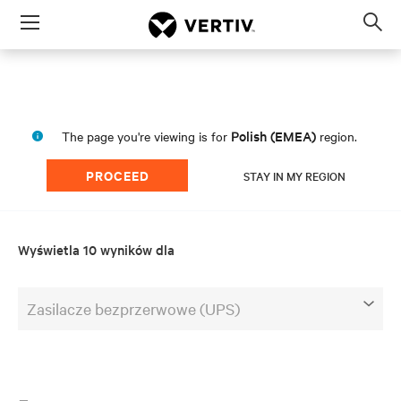
Menu
Op
sea
mod
Polish (EMEA)
The page you're viewing is for
region.
PROCEED
STAY IN MY REGION
Wyświetla 10 wyników dla
Zasilacze bezprzerwowe (UPS)