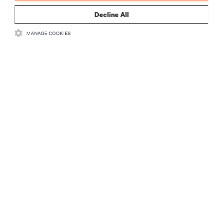
Decline All
MANAGE COOKIES
ZASOBY
WSPARCIE
O NAS
DOŁĄCZ DO NAS