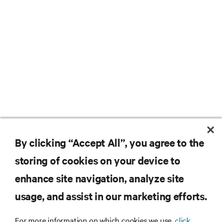
By clicking “Accept All”, you agree to the
storing of cookies on your device to
Nie przegap żadnej oferty
enhance site navigation, analyze site
usage, and assist in our marketing efforts.
Dołącz do naszej listy mailingowej i
For more information on which cookies we use,
click