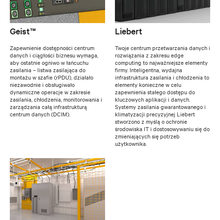
Geist™
Liebert
Zapewnienie dostępności centrum
Twoje centrum przetwarzania danych i
danych i ciągłości biznesu wymaga,
rozwiązania z zakresu edge
aby ostatnie ogniwo w łańcuchu
computing to najważniejsze elementy
zasilania – listwa zasilająca do
firmy. Inteligentna, wydajna
montażu w szafie (rPDU), działało
infrastruktura zasilania i chłodzenia to
niezawodnie i obsługiwało
elementy konieczne w celu
dynamiczne operacje w zakresie
zapewnienia stałego dostępu do
zasilania, chłodzenia, monitorowania i
kluczowych aplikacji i danych.
zarządzania całą infrastrukturą
Systemy zasilania gwarantowanego i
centrum danych (DCIM).
klimatyzacji precyzyjnej Liebert
stworzono z myślą o ochronie
środowiska IT i dostosowywaniu się do
zmieniających się potrzeb
użytkownika.