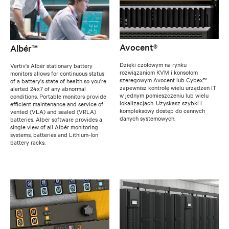
Avocent®
Albér™
Dzięki czołowym na rynku
Vertiv's Albér stationary battery
rozwiązaniom KVM i konsolom
monitors allows for continuous status
szeregowym Avocent lub Cybex™
of a battery's state of health so you're
zapewnisz kontrolę wielu urządzeń IT
alerted 24x7 of any abnormal
w jednym pomieszczeniu lub wielu
conditions. Portable monitors provide
lokalizacjach. Uzyskasz szybki i
efficient maintenance and service of
kompleksowy dostęp do cennych
vented (VLA) and sealed (VRLA)
danych systemowych.
batteries. Albér software provides a
single view of all Albér monitoring
systems, batteries and Lithium-Ion
battery racks.