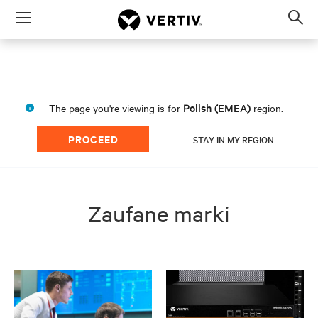
Menu
Op
sea
mod
Polish (EMEA)
The page you're viewing is for
region.
PROCEED
STAY IN MY REGION
Zaufane marki