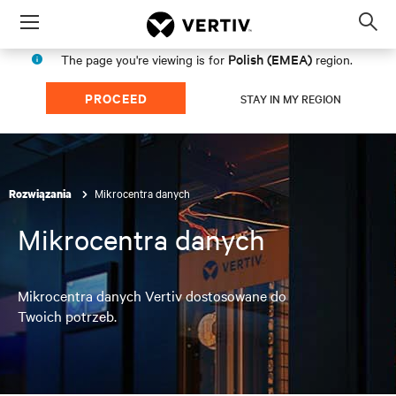
Menu
Op
sea
Polish (EMEA)
The page you're viewing is for
region.
mod
PROCEED
STAY IN MY REGION
Mikrocentra danych
Rozwiązania
Mikrocentra danych
Mikrocentra danych Vertiv dostosowane do
Twoich potrzeb.