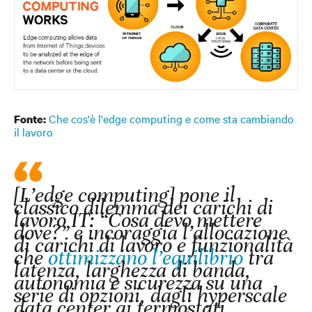
Che cos'è l'edge computing e come sta cambiando
Fonte:
il lavoro
[L’edge computing] pone il
classico dilemma dei carichi di
lavoro IT: “Cosa devo mettere
dove?” e incoraggia l’allocazione
di carichi di lavoro e funzionalità
che
ottimizzano l’equilibrio
tra
latenza, larghezza di banda,
autonomia e sicurezza su una
serie di opzioni, dagli hyperscale
data center ai termostati