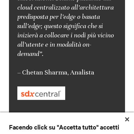
cloud centralizzato all’architettura
predisposta per l’edge o basata
sull’edge; questo significa che si
inizierà a collocare i nodi più vicino
all’utente e in modalità on-
demand”.
– Chetan Sharma, Analista
Facendo click su "Accetta tutto" accetti
Al tempo stesso i progressi del mercato nel campo dei
chip, delle batterie, dei server, delle soluzioni di