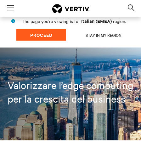
Menu
Op
sea
Italian (EMEA)
The page you're viewing is for
region.
mod
PROCEED
STAY IN MY REGION
Valorizzare l’edge computing
per la crescita del business