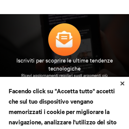
ingegneria elettrica (BSEE) presso la Michigan
Technological University e un Master of Business
Administration (MBA) in marketing presso la Kelly
School of Business nell’Indiana University.
Iscriviti per scoprire le ultime tendenze
tecnologiche
Ricevi aggiornamenti regolari sugli argomenti più
importanti del settore, con le discussioni più recenti
e gli approfondimenti degli esperti sulla gestione di
Facendo click su "Accetta tutto" accetti
data center e infrastrutture.
che sul tuo dispositivo vengano
ISCRIVITI SUBITO
memorizzati i cookie per migliorare la
navigazione, analizzare l'utilizzo del sito
RISORSE