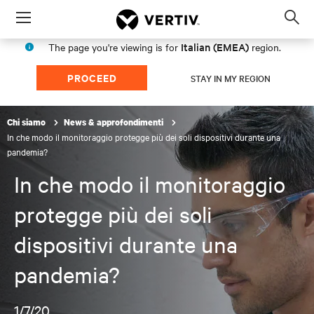
Menu
Op
sea
Italian (EMEA)
The page you're viewing is for
region.
mod
PROCEED
STAY IN MY REGION
Chi siamo
News & approfondimenti
In che modo il monitoraggio protegge più dei soli dispositivi durante una
pandemia?
In che modo il monitoraggio
protegge più dei soli
dispositivi durante una
pandemia?
1/7/20