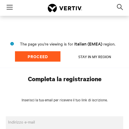
Menu
Op
sea
mod
Italian (EMEA)
The page you're viewing is for
region.
PROCEED
STAY IN MY REGION
Completa la registrazione
Inserisci la tua email per ricevere il tuo link di iscrizione.
Indirizzo e-mail