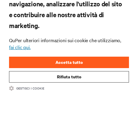
navigazione, analizzare l'utilizzo del sito
e contribuire alle nostre attività di
marketing.
Iscriviti per scoprire le ultime tendenze
QuPer ulteriori informazioni sui cookie che utilizziamo,
tecnologiche
fai clic qui.
Ricevi aggiornamenti regolari sugli argomenti più
importanti del settore, con le discussioni più recenti
Accetta tutto
e gli approfondimenti degli esperti sulla gestione di
data center e infrastrutture.
Rifiuta tutto
ISCRIVITI SUBITO
GESTISCI I COOKIE
RISORSE
SUPPORTO