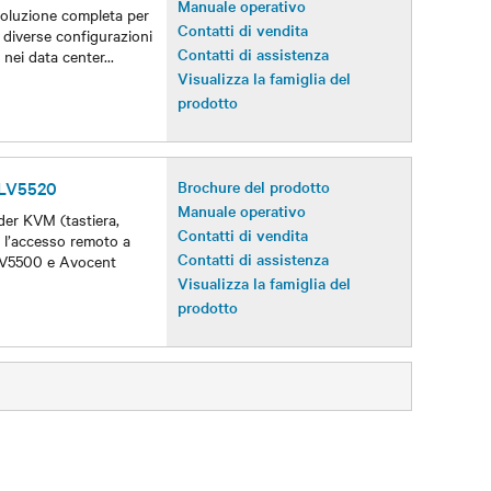
Manuale operativo
oluzione completa per
Contatti di vendita
n diverse configurazioni
Contatti di assistenza
a nei data center
...
Visualizza la famiglia del
prodotto
 LV5520
Brochure del prodotto
Manuale operativo
er KVM (tastiera,
Contatti di vendita
 l’accesso remoto a
Contatti di assistenza
 LV5500 e Avocent
Visualizza la famiglia del
prodotto