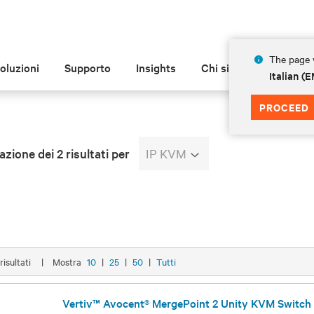
The page y
oluzioni
Supporto
Insights
Chi siamo
Italian 
PROCEED
azione dei 2 risultati per
IP KVM
 risultati
|
Mostra
10
|
25
|
50
|
Tutti
Vertiv™ Avocent® MergePoint 2 Unity KVM Switch