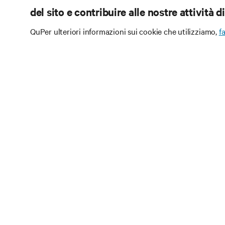
del sito e contribuire alle nostre attività 
QuPer ulteriori informazioni sui cookie che utilizziamo,
fa
Iscriviti
Ricevi aggiornamenti 
discussioni più recent
infrastrutture.