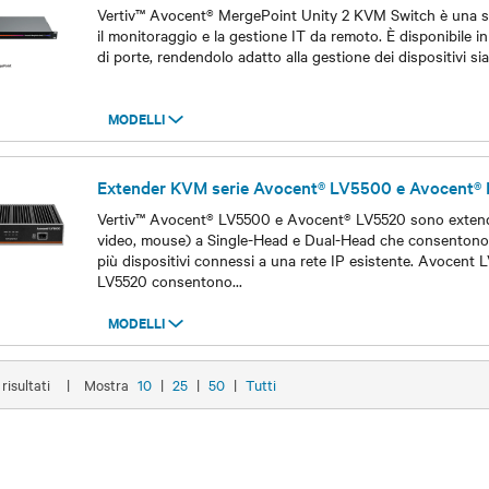
Vertiv™ Avocent® MergePoint Unity 2 KVM Switch è una s
il monitoraggio e la gestione IT da remoto. È disponibile i
di porte, rendendolo adatto alla gestione dei dispositivi si
MODELLI
Modelli
Extender KVM serie Avocent® LV5500 e Avocent®
Vertiv™ Avocent® LV5500 e Avocent® LV5520 sono extend
video, mouse) a Single-Head e Dual-Head che consentono
più dispositivi connessi a una rete IP esistente. Avocent
LV5520 consentono
...
MODELLI
Modelli
 risultati
|
Mostra
10
|
25
|
50
|
Tutti