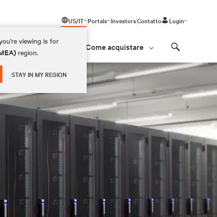
US/IT
Portals
Investors
Contatto
Login
ou're viewing is for
Come acquistare
(EMEA)
region.
Search
STAY IN MY REGION