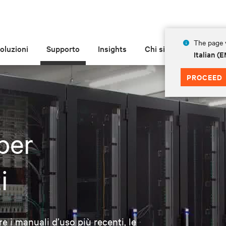
The page y
oluzioni
Supporto
Insights
Chi siamo
Italian 
PROCEED
per
i
re i manuali d’uso più recenti, le