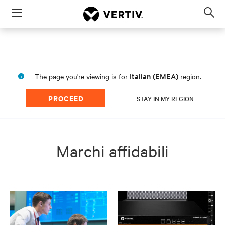
Menu
Op
sea
mod
Italian (EMEA)
The page you're viewing is for
region.
PROCEED
STAY IN MY REGION
Marchi affidabili