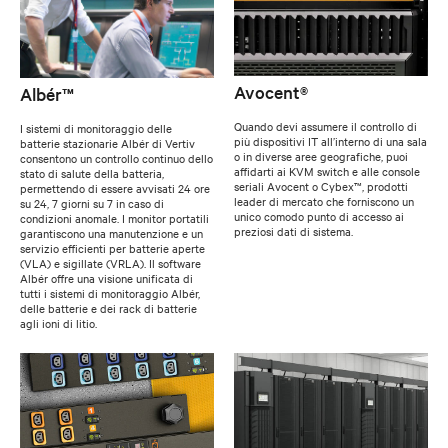
Avocent®
Albér™
Quando devi assumere il controllo di
I sistemi di monitoraggio delle
più dispositivi IT all’interno di una sala
batterie stazionarie Albér di Vertiv
o in diverse aree geografiche, puoi
consentono un controllo continuo dello
affidarti ai KVM switch e alle console
stato di salute della batteria,
seriali Avocent o Cybex™, prodotti
permettendo di essere avvisati 24 ore
leader di mercato che forniscono un
su 24, 7 giorni su 7 in caso di
unico comodo punto di accesso ai
condizioni anomale. I monitor portatili
preziosi dati di sistema.
garantiscono una manutenzione e un
servizio efficienti per batterie aperte
(VLA) e sigillate (VRLA). Il software
Albér offre una visione unificata di
tutti i sistemi di monitoraggio Albér,
delle batterie e dei rack di batterie
agli ioni di litio.