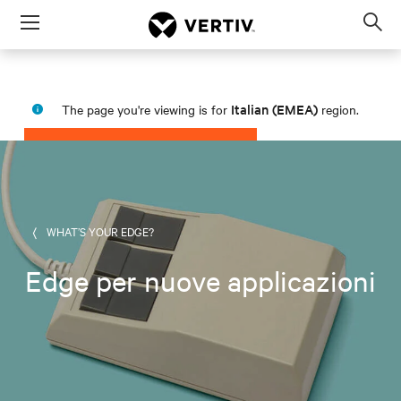
Menu
Op
sea
mod
Italian (EMEA)
The page you're viewing is for
region.
PROCEED
STAY IN MY REGION
WHAT’S YOUR EDGE?
Edge per nuove applicazioni