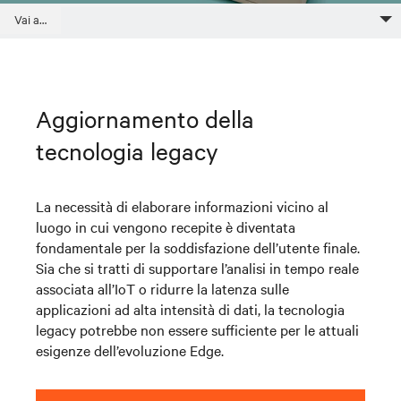
What’s Your Edge?
Aggiorna la tecnologia Edge
Implementazione in nuove sedi
Guarda e gestisci gli eventi da remoto
Vai a…
Aggiornamento della
tecnologia legacy
La necessità di elaborare informazioni vicino al
luogo in cui vengono recepite è diventata
fondamentale per la soddisfazione dell’utente finale.
Sia che si tratti di supportare l’analisi in tempo reale
associata all’IoT o ridurre la latenza sulle
applicazioni ad alta intensità di dati, la tecnologia
legacy potrebbe non essere sufficiente per le attuali
esigenze dell’evoluzione Edge.