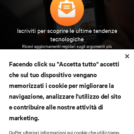
Iscriviti per scoprire le ultime tendenze
tecnologiche
Ricevi aggiornamenti regolari sugli argomenti più
importanti del settore, con le discussioni più recenti
e gli approfondimenti degli esperti sulla gestione di
Facendo click su "Accetta tutto" accetti
data center e infrastrutture.
che sul tuo dispositivo vengano
ISCRIVITI SUBITO
memorizzati i cookie per migliorare la
navigazione, analizzare l'utilizzo del sito
RISORSE
e contribuire alle nostre attività di
marketing.
SUPPORTO
QuPer ulteriori informazioni sui cookie che utilizziamo,