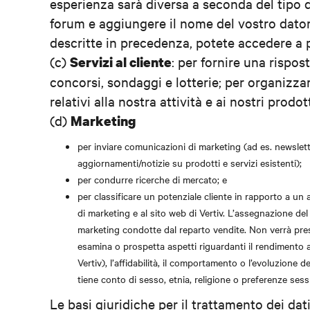
esperienza sarà diversa a seconda del tipo di
forum e aggiungere il nome del vostro datore
descritte in precedenza, potete accedere a pi
(c)
: per fornire una rispos
Servizi al cliente
concorsi, sondaggi e lotterie; per organizza
relativi alla nostra attività e ai nostri prodo
(d)
Marketing
per inviare comunicazioni di marketing (ad es. newsletter
aggiornamenti/notizie su prodotti e servizi esistenti);
per condurre ricerche di mercato; e
per classificare un potenziale cliente in rapporto a un a
di marketing e al sito web di Vertiv. L’assegnazione del
marketing condotte dal reparto vendite. Non verrà pres
esamina o prospetta aspetti riguardanti il rendimento al 
Vertiv), l’affidabilità, il comportamento o l’evoluzione 
tiene conto di sesso, etnia, religione o preferenze ses
Le basi giuridiche per il trattamento dei dat