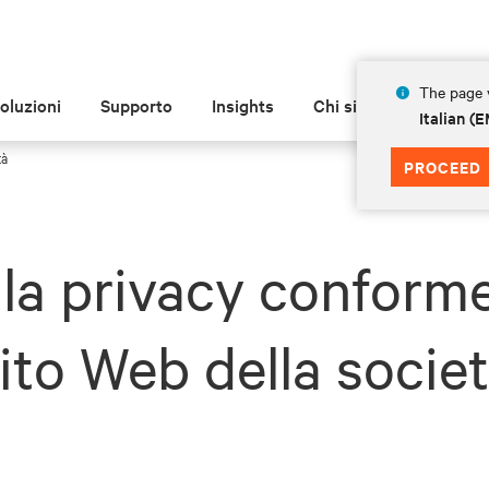
The page y
oluzioni
Supporto
Insights
Chi siamo
Italian 
tà
PROCEED
lla privacy conforme
ito Web della socie