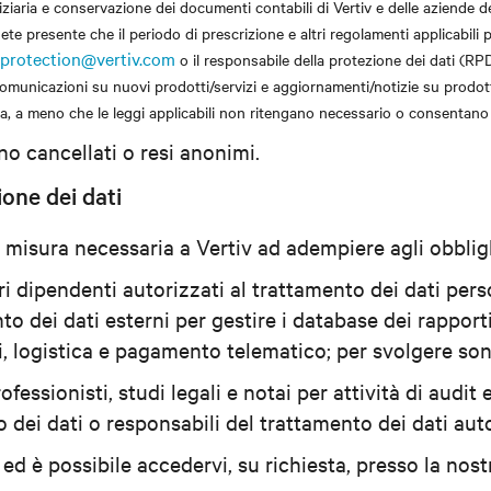
diziaria e conservazione dei documenti contabili di Vertiv e delle aziende d
nete presente che il periodo di prescrizione e altri regolamenti applicabili
protection@vertiv.com
o il responsabile della protezione dei dati (RPD
re comunicazioni su nuovi prodotti/servizi e aggiornamenti/notizie su prodot
olta, a meno che le leggi applicabili non ritengano necessario o consenta
no cancellati o resi anonimi.
one dei dati
a misura necessaria a Vertiv ad adempiere agli obbligh
ri dipendenti autorizzati al trattamento dei dati perso
 dei dati esterni per gestire i database dei rapporti 
iti, logistica e pagamento telematico; per svolgere so
fessionisti, studi legali e notai per attività di audit 
to dei dati o responsabili del trattamento dei dati au
 ed è possibile accedervi, su richiesta, presso la nost