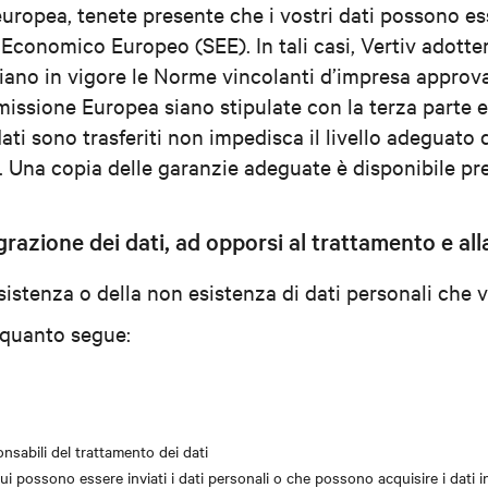
uropea, tenete presente che i vostri dati possono ess
io Economico Europeo (SEE). In tali casi, Vertiv adott
siano in vigore le Norme vincolanti d’impresa approvate
ssione Europea siano stipulate con la terza parte e
dati sono trasferiti non impedisca il livello adeguato d
 Una copia delle garanzie adeguate è disponibile press
ntegrazione dei dati, ad opporsi al trattamento e a
'esistenza o della non esistenza di dati personali che 
i quanto segue:
ponsabili del trattamento dei dati
a cui possono essere inviati i dati personali o che possono acquisire i dati 