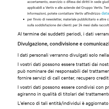
accertamento, esercizio o difesa dei diritti in sede giu
applicabili a Vertiv e alle aziende del Gruppo Vertiv. Te
data
informazioni, potete contattare Vertiv all'indirizzo
per l'invio di newsletter, materiale pubblicitario e alt
sulla soddisfazione dei clienti: per 24 mesi dalla racc
Al termine dei suddetti periodi, i dati verran
Divulgazione, condivisione e comunicazi
I dati personali verranno divulgati solo nell
I vostri dati possono essere trattati dai nost
può nominare dei responsabili del trattamento
fornire servizi di call center, recupero cred
I vostri dati possono essere condivisi con pro
agiranno in qualità di titolari del trattamen
L'elenco di tali entità/individui è aggiornato