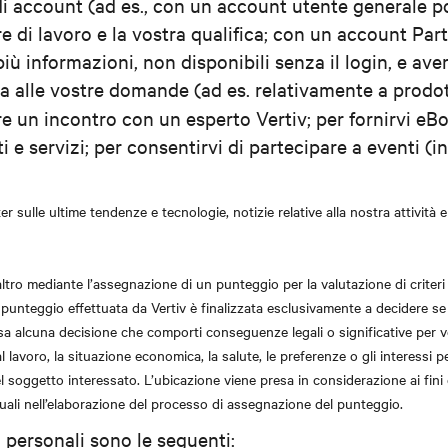
 account (ad es., con un account utente generale pote
 di lavoro e la vostra qualifica; con un account Part
ù informazioni, non disponibili senza il login, e ave
ta alle vostre domande (ad es. relativamente a prodott
re un incontro con un esperto Vertiv; per fornirvi eB
tti e servizi; per consentirvi di partecipare a eventi (
 sulle ultime tendenze e tecnologie, notizie relative alla nostra attività e 
ltro mediante l’assegnazione di un punteggio per la valutazione di criteri qu
 punteggio effettuata da Vertiv è finalizzata esclusivamente a decidere se s
a alcuna decisione che comporti conseguenze legali o significative per v
lavoro, la situazione economica, la salute, le preferenze o gli interessi pe
del soggetto interessato. L’ubicazione viene presa in considerazione ai fini 
suali nell’elaborazione del processo di assegnazione del punteggio.
i personali sono le seguenti: