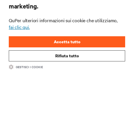
marketing.
e gli approfondimenti degli esperti sulla gestione di
data center e infrastrutture.
QuPer ulteriori informazioni sui cookie che utilizziamo,
ISCRIVITI SUBITO
fai clic qui.
Accetta tutto
Rifiuta tutto
GESTISCI I COOKIE
RISORSE
SUPPORTO
AZIENDA