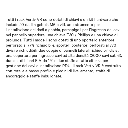
Tutti i rack Vertiv VR sono dotati di chiavi e un kit hardware che
include 50 dadi a gabbia M6 e viti, uno strumento per
l’installazione dei dadi a gabbia, paraspigoli per l’ingresso dei cavi
nel pannello superiore, una chiave T30 / Phillips e una chiave di
prolunga. Tutti i modelli sono dotati di uno sportello anteriore
perforato al 77% richiudibile, sportelli posteriori perforati al 77%
divisi e richiudibili, due coppie di pannelli laterali richiudibili divisi,
una copertura per ingresso cavi ad alta densità (2000 cavi cat. 6),
due set di binari EIA da 19” e due staffe a tutta altezza per
gestione dei cavi e installazione PDU. Il rack Vertiv VR è costruito
con rotelle a basso profilo e piedini di livellamento, staffe di
ancoraggio e staffe imbullonate.