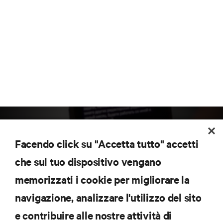
Facendo click su "Accetta tutto" accetti
che sul tuo dispositivo vengano
memorizzati i cookie per migliorare la
Iscriviti per scoprire le ultime tendenze
navigazione, analizzare l'utilizzo del sito
tecnologiche
Ricevi aggiornamenti regolari sugli argomenti più
e contribuire alle nostre attività di
importanti del settore, con le discussioni più recenti