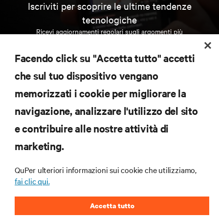
Iscriviti per scoprire le ultime tendenze
tecnologiche
Ricevi aggiornamenti regolari sugli argomenti più
importanti del settore, con le discussioni più recenti
e gli approfondimenti degli esperti sulla gestione di
Facendo click su "Accetta tutto" accetti
data center e infrastrutture.
che sul tuo dispositivo vengano
ISCRIVITI SUBITO
memorizzati i cookie per migliorare la
navigazione, analizzare l'utilizzo del sito
RISORSE
e contribuire alle nostre attività di
marketing.
SUPPORTO
QuPer ulteriori informazioni sui cookie che utilizziamo,
AZIENDA
fai clic qui.
Accetta tutto