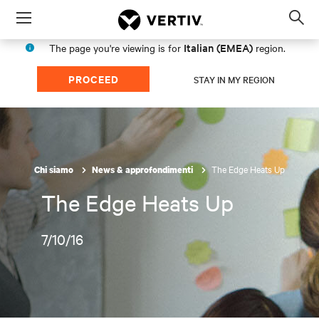
Menu
Op
sea
Italian (EMEA)
The page you're viewing is for
region.
mod
PROCEED
STAY IN MY REGION
The Edge Heats Up
Chi siamo
News & approfondimenti
The Edge Heats Up
7/10/16