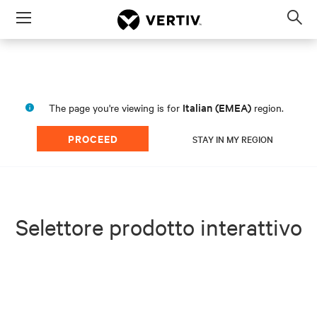
Menu
Op
sea
mod
Italian (EMEA)
The page you're viewing is for
region.
PROCEED
STAY IN MY REGION
Selettore prodotto interattivo