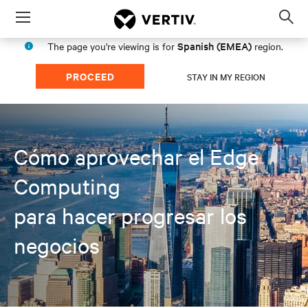
Menu
Op
sea
Spanish (EMEA)
The page you're viewing is for
region.
mod
PROCEED
STAY IN MY REGION
Cómo aprovechar el Edge
Computing
para hacer progresar los
negocios