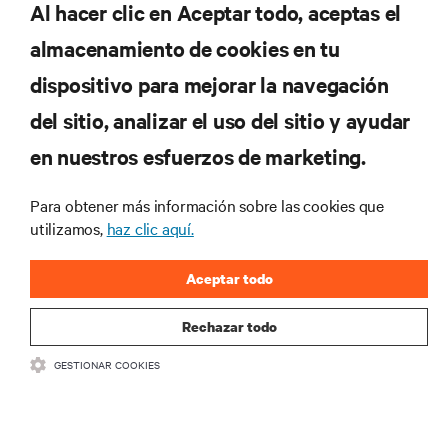
Al hacer clic en Aceptar todo, aceptas el
- Chetan Sharma, analista
almacenamiento de cookies en tu
dispositivo para mejorar la navegación
del sitio, analizar el uso del sitio y ayudar
en nuestros esfuerzos de marketing.
Para obtener más información sobre las cookies que
Simultáneamente, la evolución del mercado,
utilizamos,
haz clic aquí.
relacionada con las tecnologías de chips, baterías,
servidores, energía de precisión y refrigeración, ha
Aceptar todo
permitido el desarrollo de sofisticados micro centros de
datos y armarios de TI. Estas capacidades de
Rechazar todo
computación de menor escala se pueden instalar de
forma flexible donde y cuando sea necesario.
GESTIONAR COOKIES
Además, la monitorización remota y el software de
mantenimiento permite que los equipos de TI