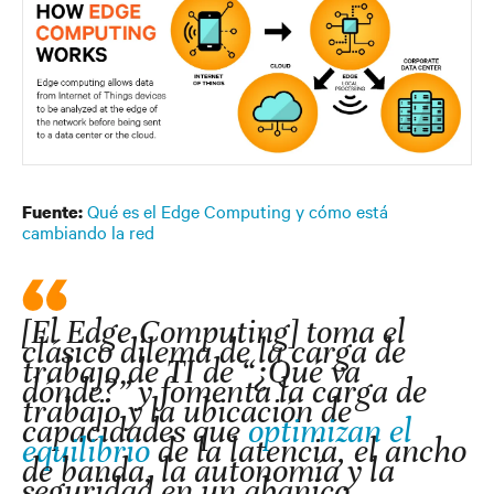
Qué es el Edge Computing y cómo está
Fuente:
cambiando la red
[El Edge Computing] toma el
clásico dilema de la carga de
trabajo de TI de “¿Qué va
dónde?” y fomenta la carga de
trabajo y la ubicación de
capacidades que
optimizan el
equilibrio
de la latencia, el ancho
de banda, la autonomía y la
seguridad en un abanico