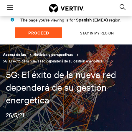
Menu
Op
sea
Spanish (EMEA)
The page you're viewing is for
region.
mod
PROCEED
STAY IN MY REGION
Acerca de las
Noticias y perspectivas
5G: El éxito de la nueva red dependerá de su gestión energética
5G: El éxito de la nueva red
dependerá de su gestión
energética
26/5/21