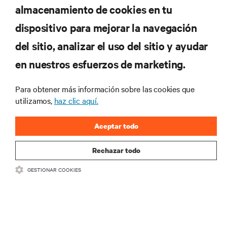
almacenamiento de cookies en tu
dispositivo para mejorar la navegación
RECURSOS
del sitio, analizar el uso del sitio y ayudar
en nuestros esfuerzos de marketing.
SOPORTE
Para obtener más información sobre las cookies que
CORPORATIVO
utilizamos,
haz clic aquí.
Aceptar todo
Rechazar todo
CONECTA CON NOSOTROS
GESTIONAR COOKIES
Insta
•
•
Condiciones de uso
Política de privacidad de datos y cookies