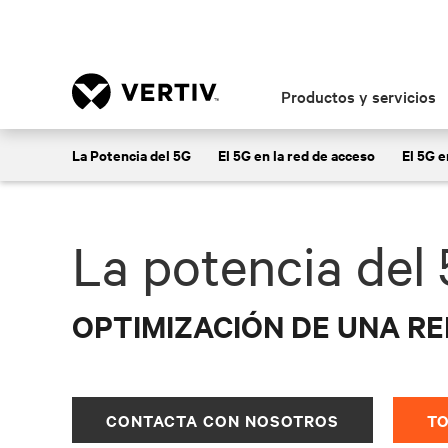
Productos y servicios
Consigue más información sobre las so
La Potencia del 5G
El 5G en la red de acceso
El 5G e
para respaldar l
La potencia del
OPTIMIZACIÓN DE UNA RE
CONTACTA CON NOSOTROS
T