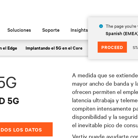
La potencia del 5G
The page you're v
Soluciones
Soporte
Insights
Acerca de las
Spanish (EMEA
luciones para telecomunicaciones, centros de d
PROCEED
n el Edge
Implantando el 5G en el Core
ST
a infraestructura de red 5G y ayudar a las empr
A medida que se extienden
 5G
mayor ancho de banda y l
ofrecen permiten el empleo
D 5G
latencia ultrabaja y tele
compiten intensamente pa
disponibilidad y la seguri
el inevitable pico de cons
ODOS LOS DATOS
Vertiv puede ayudarte con