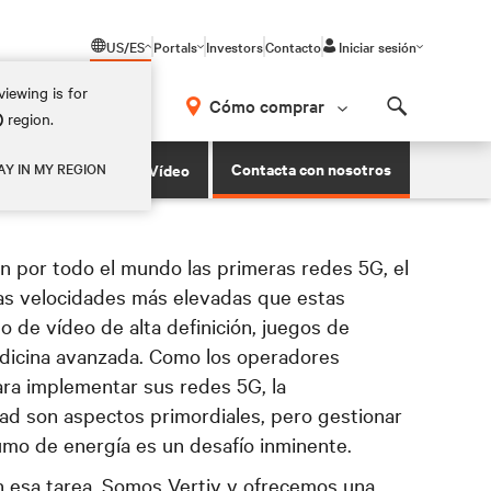
US/ES
Portals
Investors
Contacto
Iniciar sesión
iewing is for
Cómo comprar
)
region.
Search
atos e infraestructuras Edge de Vertiv
Contacta con nosotros
AY IN MY REGION
Ver El Vídeo
esas a adoptarla.
 por todo el mundo las primeras redes 5G, el
as velocidades más elevadas que estas
 de vídeo de alta definición, juegos de
medicina avanzada. Como los operadores
ra implementar sus redes 5G, la
dad son aspectos primordiales, pero gestionar
umo de energía es un desafío inminente.
 esa tarea. Somos Vertiv y ofrecemos una