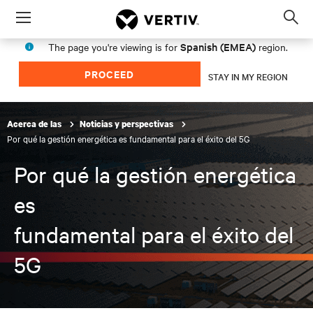
Menu
Op
sea
Spanish (EMEA)
The page you're viewing is for
region.
mod
PROCEED
STAY IN MY REGION
Acerca de las
Noticias y perspectivas
Por qué la gestión energética es fundamental para el éxito del 5G
Por qué la gestión energética
es
fundamental para el éxito del
5G