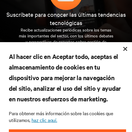
Suscríbete para conocer las últimas tendencias
tecnológicas
Recibe actualizaciones periódicas sobre los temas
más importantes del sector, con los últimos debates
y perspectivas de expertos sobre gestión de
centros de datos y gestión de infraestructuras.
Al hacer clic en Aceptar todo, aceptas el
REGÍSTRATE AHORA
almacenamiento de cookies en tu
dispositivo para mejorar la navegación
RECURSOS
del sitio, analizar el uso del sitio y ayudar
en nuestros esfuerzos de marketing.
SOPORTE
Para obtener más información sobre las cookies que
CORPORATIVO
utilizamos,
haz clic aquí.