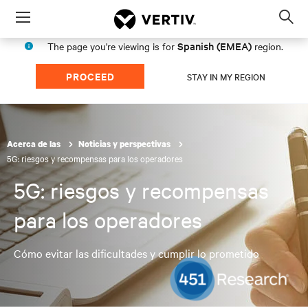
Menu
Op
sea
Spanish (EMEA)
The page you're viewing is for
region.
mod
PROCEED
STAY IN MY REGION
Acerca de las
Noticias y perspectivas
5G: riesgos y recompensas para los operadores
5G: riesgos y recompensas
para los operadores
Cómo evitar las dificultades y cumplir lo prometido