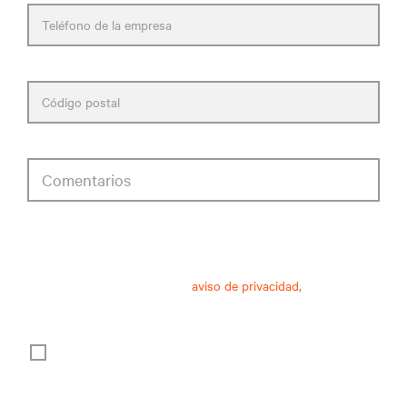
Teléfono de la empresa
Código postal
Comentarios
consentimiento relativo al aviso de privacidad
Una vez recibido y leído este
aviso de privacidad,
relativo al
tratamiento de datos personales, doy mi consentimiento para:
El tratamiento de mis datos personales para fines de
marketing, incluyendo el mantenerme informado por
correo electrónico de las tendencias del sector, eventos,
ofertas y lanzamientos de productos.