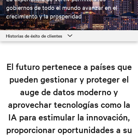
gobiernos de todo el mundo avanzar en el
crecimiento y la prosperidad
Historias de éxito de clientes
Historias de éxito de clientes
Soluciones gubernamentales
El futuro pertenece a países que
Recursos
pueden gestionar y proteger el
Explora soluciones gubernamentales
auge de datos moderno y
aprovechar tecnologías como la
IA para estimular la innovación,
proporcionar oportunidades a su