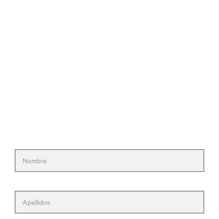
¿Necesitas ayuda para
seleccionar una solución
gubernamental?
Rellena el formulario y nos pondremos en
contacto contigo lo antes posible.
Nombre
Apellidos