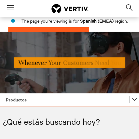
Menu
Op
sea
Spanish (EMEA)
The page you're viewing is for
region.
mod
PROCEED
STAY IN MY REGION
Productos
Productos
¿Qué estás buscando hoy?
Sectores