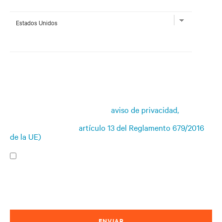
País *
Código postal*
Consentimiento relativo al aviso de privacidad
Una vez recibido y leído este
aviso de privacidad,
relativo
al tratamiento de datos personales (facilitado de
conformidad con el
artículo 13 del Reglamento 679/2016
de la UE)
, doy mi consentimiento para:
El tratamiento de mis datos personales para fines de
marketing, incluyendo el mantenerme informado por
correo electrónico de las tendencias del sector, eventos,
ofertas y lanzamientos de productos.
ENVIAR