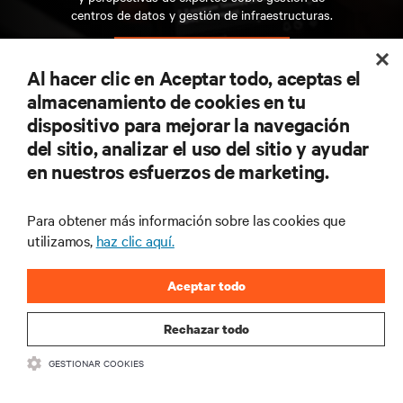
centros de datos y gestión de infraestructuras.
REGÍSTRATE AHORA
Al hacer clic en Aceptar todo, aceptas el
almacenamiento de cookies en tu
dispositivo para mejorar la navegación
RECURSOS
del sitio, analizar el uso del sitio y ayudar
en nuestros esfuerzos de marketing.
SOPORTE
Para obtener más información sobre las cookies que
CORPORATIVO
utilizamos,
haz clic aquí.
Aceptar todo
Rechazar todo
CONECTA CON NOSOTROS
GESTIONAR COOKIES
Insta