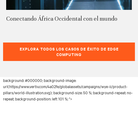
Conectando África Occidental con el mundo
EXPLORA TODOS LOS CASOS DE ÉXITO DE EDGE
COMPUTING
background: #000000; background-image:
url(https://www.vertiv.com/4a02fe/globalassets/campaigns/wye-ii/product-
pillars/world-illustration.svg); background-size: 50 %; background-repeat: no-
repeat; background-position: left 101 %; ">
Tenemos esto. Háblanos sobre tu
Edge.