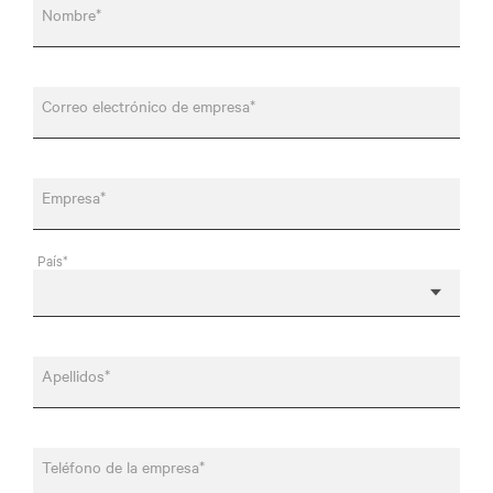
Nombre*
Correo electrónico de empresa*
Empresa*
País*
Apellidos*
Teléfono de la empresa*