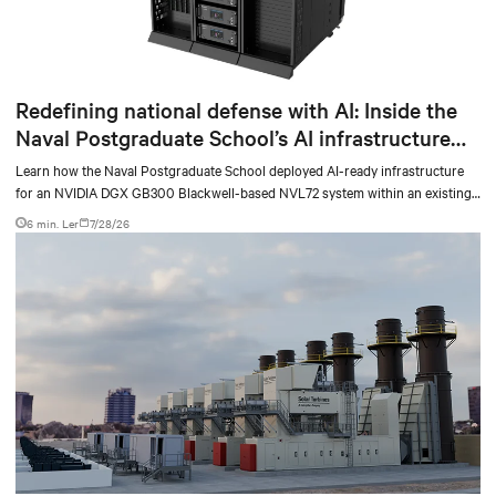
Redefining national defense with AI: Inside the
Naval Postgraduate School’s AI infrastructure
deployment
Learn how the Naval Postgraduate School deployed AI-ready infrastructure
for an NVIDIA DGX GB300 Blackwell-based NVL72 system within an existing
facility, creating a repeatable model for high-density, liquid-cooled AI
6 min. Ler
7/28/26
environments.