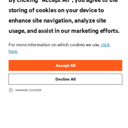
storing of cookies on your device to
enhance site navigation, analyze site
RECURSOS
usage, and assist in our marketing efforts.
SUPORTE
For more information on which cookies we use,
click
here.
CORPORATIVO
Accept All
Decline All
MANAGE COOKIES
CONECTE-SE CONOSCO
Insta
•
•
Termos de Uso
Política de privacidade de dados e cookies
Declaração