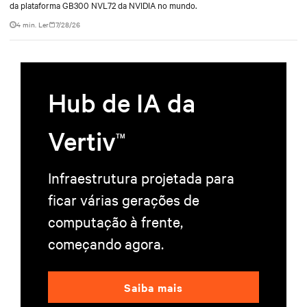
da plataforma GB300 NVL72 da NVIDIA no mundo.
4 min. Ler
7/28/26
Hub de IA da
Vertiv
TM
Infraestrutura projetada para
ficar várias gerações de
computação à frente,
começando agora.
Saiba mais