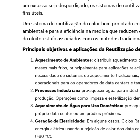
em excesso seja desperdiçado, os sistemas de reutili
fins úteis.
Um sistema de reutilização de calor bem projetado con
ambiental e para a eficiência na medida que reduzem 
de efeito estufa associados com os métodos tradicion
Principais objetivos e aplicações da Reutilização d
distribuir aquecimento p
Aquecimento de Ambientes:
meses mais frios, principalmente para aplicações relac
necessidade de sistemas de aquecimento tradicionais
operacionais para os operadores de data centers e tam
pré-aquecer água para indúst
Processos Industriais:
produção. Operações como limpeza e esterilização d
pré-aque
Aquecimento de Água para Uso Doméstico:
próprio data center ou em prédios próximos.
Em alguns casos, Ciclos Ra
Geração de Eletricidade:
energia elétrica usando a rejeição de calor dos data c
(>80 °C).