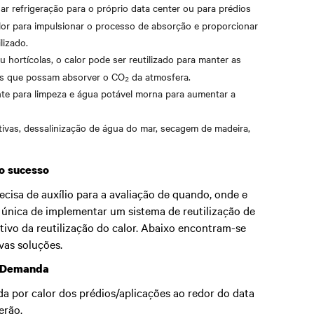
r refrigeração para o próprio data center ou para prédios
alor para impulsionar o processo de absorção e proporcionar
lizado.
 hortícolas, o calor pode ser reutilizado para manter as
as que possam absorver o CO₂ da atmosfera.
te para limpeza e água potável morna para aumentar a
ivas, dessalinização de água do mar, secagem de madeira,
 o sucesso
cisa de auxílio para a avaliação de quando, onde e
única de implementar um sistema de reutilização de
tivo da reutilização do calor. Abaixo encontram-se
vas soluções.
a Demanda
da por calor dos prédios/aplicações ao redor do data
erão.