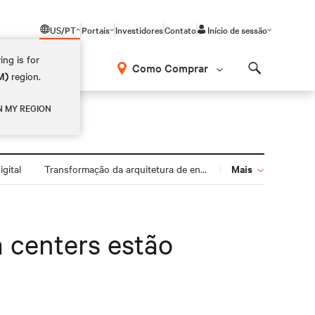
US/PT
Portais
Investidores
Contato
Início de sessão
ing is for
Como Comprar
M)
region.
Search
N MY REGION
Mais
gital
Transformação da arquitetura de energia
a centers estão