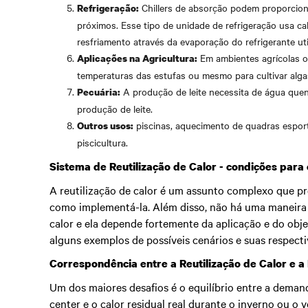
Chillers de absorção podem proporciona
Refrigeração:
próximos. Esse tipo de unidade de refrigeração usa c
resfriamento através da evaporação do refrigerante uti
Em ambientes agrícolas ou
Aplicações na Agricultura:
temperaturas das estufas ou mesmo para cultivar alg
A produção de leite necessita de água quen
Pecuária:
produção de leite.
piscinas, aquecimento de quadras esport
Outros usos:
piscicultura.
Sistema de Reutilização de Calor - condições para
A reutilização de calor é um assunto complexo que pre
como implementá-la. Além disso, não há uma maneira 
calor e ela depende fortemente da aplicação e do obje
alguns exemplos de possíveis cenários e suas respecti
Correspondência entre a Reutilização de Calor e 
Um dos maiores desafios é o equilíbrio entre a deman
center e o calor residual real durante o inverno ou o v