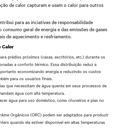
zação de calor capturam e usam o calor para outros
tribui para as inciativas de responsabilidade
o consumo geral de energia e das emissões de gases
ais de aquecimento e resfriamento.
e Calor
ara prédios próximos (casas, escritórios, etc.) durante os
ionadas a conforto térmico. Essa distribuição reduz a
, portanto economizando energia e reduzindo os custos
bém para os usuários finais.
rias que necessitam de água quente em seus processos de
emandam água com alta temperatura.
cer água para uso doméstico, como chuveiros e pias no
nkine Orgânicos (ORC) podem ser adaptados para produzir
enters quando ela estiver disponível em altas temperaturas