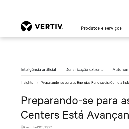
Produtos e serviços
Inteligência artificial
Densificação extrema
Autonomi
Insights
Preparando-se para as Energias Renováveis: Como a Indú
Preparando-se para as
Centers Está Avança
4 min. Ler
25/10/22