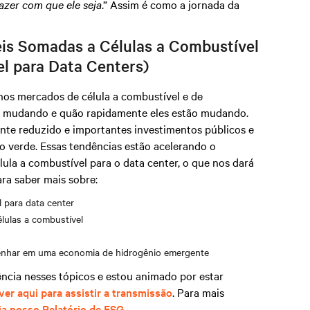
fazer com que ele seja
.” Assim é como a jornada da
is Somadas a Células a Combustível
el para Data Centers)
s mercados de célula a combustível e de
ão mudando e quão rapidamente eles estão mudando.
nte reduzido e importantes investimentos públicos e
o verde. Essas tendências estão acelerando o
ula a combustível para o data center, o que nos dará
ara saber mais sobre:
 para data center
lulas a combustível
penhar em uma economia de hidrogênio emergente
iência nesses tópicos e estou animado por estar
ver aqui para assistir a transmissão
. Para mais
ja nosso Relatório de ESG.