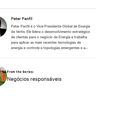
Peter Panfil
Peter Panfil é o Vice-Presidente Global de Energia
da Vertiv. Ele lidera o desenvolvimento estratégico
de clientes para o negócio de Energia e trabalha
para aplicar as mais recentes tecnologias de
energia e controle a topologias emergentes e a
topologias comprovadas pela indústria, de forma a
proporcionar os níveis de disponibilidade,
escalabilidade e eficiência que os clientes exigem.
Um veterano com 30 anos na indústria de data
From the Series:
centers, ele ocupou posições executivas, incluindo
Negócios responsáveis
VP de Engenharia e VP/Gerente Geral de AC Power
antes de suas responsabilidades atuais. Ele é um
palestrante e porta-voz frequente para feiras,
conferências e veículos de mídia do setor,
atendendo às indústrias de TI, facilities e
engenharia.