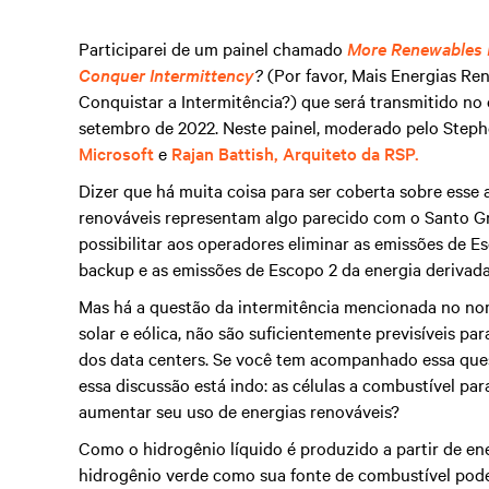
Participarei de um painel chamado
More Renewables P
Conquer Intermittency
?
(Por favor, Mais Energias Re
Conquistar a Intermitência?) que será transmitido no
setembro de 2022. Neste painel, moderado pelo Step
Microsoft
e
Rajan Battish, Arquiteto da RSP.
Dizer que há muita coisa para ser coberta sobre esse 
renováveis representam algo parecido com o Santo Gr
possibilitar aos operadores eliminar as emissões de E
backup e as emissões de Escopo 2 da energia derivada
Mas há a questão da intermitência mencionada no nom
solar e eólica, não são suficientemente previsíveis p
dos data centers. Se você tem acompanhado essa que
essa discussão está indo: as células a combustível par
aumentar seu uso de energias renováveis?
Como o hidrogênio líquido é produzido a partir de en
hidrogênio verde como sua fonte de combustível pod