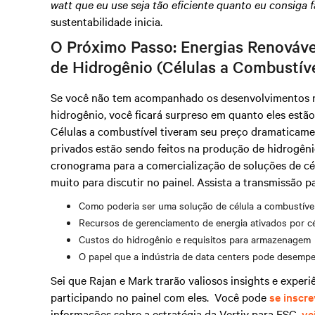
watt que eu use seja tão eficiente quanto eu consiga 
sustentabilidade inicia.
O Próximo Passo: Energias Renováve
de Hidrogênio (Células a Combustív
Se você não tem acompanhado os desenvolvimentos no
hidrogênio, você ficará surpreso em quanto eles est
Células a combustível tiveram seu preço dramaticame
privados estão sendo feitos na produção de hidrogêni
cronograma para a comercialização de soluções de cél
muito para discutir no painel. Assista a transmissão p
Como poderia ser uma solução de célula a combustível
Recursos de gerenciamento de energia ativados por cé
Custos do hidrogênio e requisitos para armazenagem
O papel que a indústria de data centers pode desem
Sei que Rajan e Mark trarão valiosos insights e exper
participando no painel com eles. Você pode
se inscre
informações sobre a estratégia da Vertiv para ESG,
ve