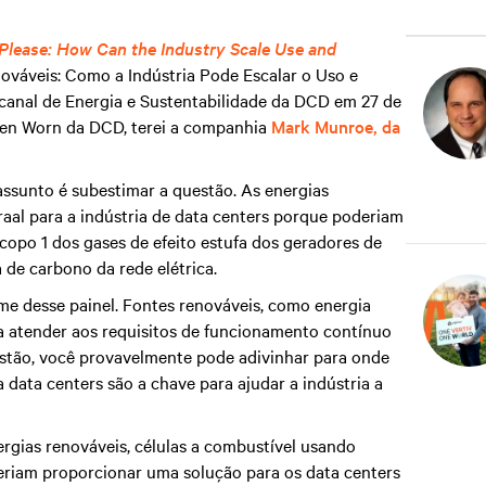
lease: How Can the Industry Scale Use and
nováveis: Como a Indústria Pode Escalar o Uso e
 canal de Energia e Sustentabilidade da DCD em 27 de
hen Worn da DCD, terei a companhia
Mark Munroe, da
assunto é subestimar a questão. As energias
aal para a indústria de data centers porque poderiam
scopo 1 dos gases de efeito estufa dos geradores de
 de carbono da rede elétrica.
e desse painel. Fontes renováveis, como energia
ara atender aos requisitos de funcionamento contínuo
stão, você provavelmente pode adivinhar para onde
a data centers são a chave para ajudar a indústria a
ergias renováveis, células a combustível usando
eriam proporcionar uma solução para os data centers