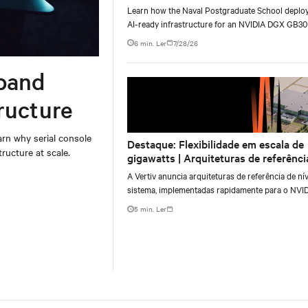
AI infrastructure deployment
Learn how the Naval Postgraduate School deplo
AI-ready infrastructure for an NVIDIA DGX GB3
Blackwell-based NVL72 system within an existin
6 min. Ler
7/28/26
facility, creating a repeatable model for high-densi
liquid-cooled AI environments.
band
ructure
rn why serial console
Destaque: Flexibilidade em escala de
ructure at scale.
gigawatts | Arquiteturas de referênci
para o NVIDIA DSX Blueprint
A Vertiv anuncia arquiteturas de referência de nív
sistema, implementadas rapidamente para o NVI
Omniverse DSX Blueprint.
5 min. Ler