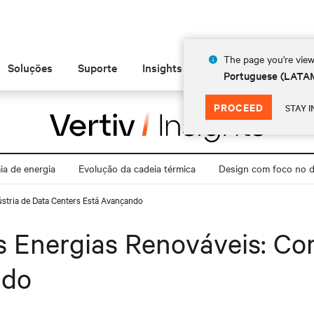
The page you're view
Soluções
Suporte
Insights
Sobre
Portuguese (LATA
PROCEED
STAY I
a de energia
Evolução da cadeia térmica
Design com foco no di
stria de Data Centers Está Avançando
 Energias Renováveis: Com
ndo