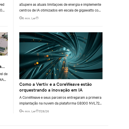
yed
aSupere as atuais limitaçoes de energia e implemente
00
centros de IA otimizados em escala de gigawatts com
g
soluções de energia no site
6 min. Ler
ty,
a
el de
DIA
Como a Vertiv e a CoreWeave estão
orquestrando a inovação em IA
A CoreWeave e seus parceiros entregaram a primeira
implantação na nuvem da plataforma GB300 NVL72
da NVIDIA no mundo.
4 min. Ler
7/28/26