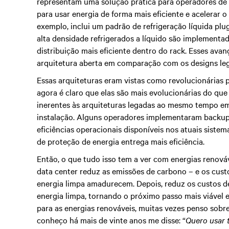
representam uma solução prática para operadores de d
para usar energia de forma mais eficiente e acelerar 
exemplo, inclui um padrão de refrigeração líquida plug
alta densidade refrigerados a líquido são implementa
distribuição mais eficiente dentro do rack. Esses ava
arquitetura aberta em comparação com os designs le
Essas arquiteturas eram vistas como revolucionárias 
agora é claro que elas são mais evolucionárias do que 
inerentes às arquiteturas legadas ao mesmo tempo em
instalação. Alguns operadores implementaram backup 
eficiências operacionais disponíveis nos atuais siste
de proteção de energia entrega mais eficiência.
Então, o que tudo isso tem a ver com energias renováve
data center reduz as emissões de carbono – e os cust
energia limpa amadurecem. Depois, reduz os custos de
energia limpa, tornando o próximo passo mais viável
para as energias renováveis, muitas vezes penso sobr
conheço há mais de vinte anos me disse: “
Quero usar 