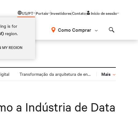
US/PT
Portais
Investidores
Contato
Início de sessão
ing is for
Como Comprar
M)
region.
Search
N MY REGION
Mais
gital
Transformação da arquitetura de energia
o a Indústria de Data