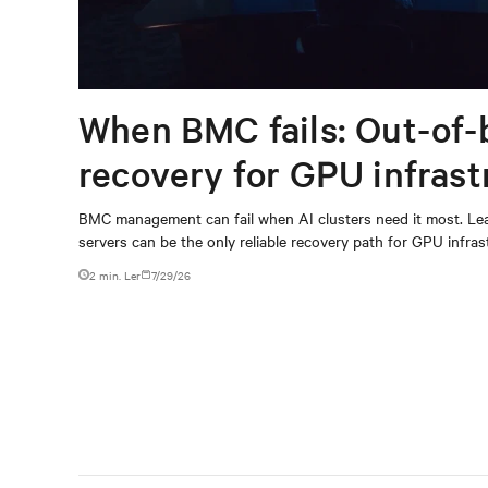
When BMC fails: Out-of-
recovery for GPU infrast
BMC management can fail when AI clusters need it most. Lea
servers can be the only reliable recovery path for GPU infrast
2 min. Ler
7/29/26