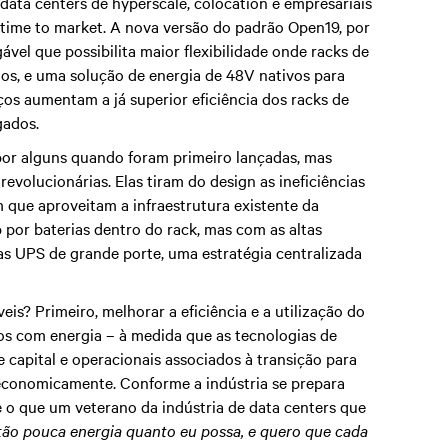
ata centers de hyperscale, colocation e empresariais
o time to market. A nova versão do padrão Open19, por
ável que possibilita maior flexibilidade onde racks de
dos, e uma solução de energia de 48V nativos para
nços aumentam a já superior eficiência dos racks de
gados.
por alguns quando foram primeiro lançadas, mas
revolucionárias. Elas tiram do design as ineficiências
 que aproveitam a infraestrutura existente da
por baterias dentro do rack, mas com as altas
mas UPS de grande porte, uma estratégia centralizada
is? Primeiro, melhorar a eficiência e a utilização do
os com energia – à medida que as tecnologias de
 capital e operacionais associados à transição para
 economicamente. Conforme a indústria se prepara
e o que um veterano da indústria de data centers que
tão pouca energia quanto eu possa, e quero que cada