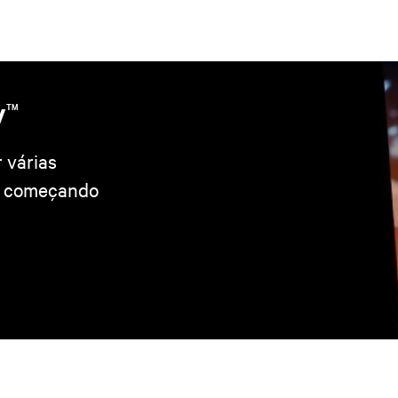
v
TM
r várias
, começando