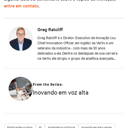
entre em contato
.
Greg Ratcliff
Greg Ratcliff é o Diretor-Executivo de Inovação (ou
Chief Innovation Officer em inglês) da Vertiv e um
veterano da indústria - com mais de 30 anos
dedicados a ela. Dentre os destaques de sua carreira
na Vertiv, ele dirigiu o grupo de analítica avançada
global para a equipe de serviços, especializando-se
em dados em tempo real e conectando os quase 1
bilhão de produtos da Vertiv em operação à nuvem
da Vertiv. A formação acadêmica de Greg inclui um
ABD (doutorado sem apresentação de tese) na
From the Series:
Liberty University com foco em gerenciamento Ágil
Inovando em voz alta
de projetos de IoT e Big Data; um MBA pela
Universidade de Phoenix e graduação em Matemática
Aplicada e Tecnologia da Informação. Greg foi
nomeado o Executivo de Tecnologia do Ano em 2020
para o Comspark’s Central Ohio Tech Power Player
Awards. Ele também tem uma licença de piloto
comercial e é um ávido ciclista.
Publicações no blog
AI
Inteligência artificial
Inovação em data center