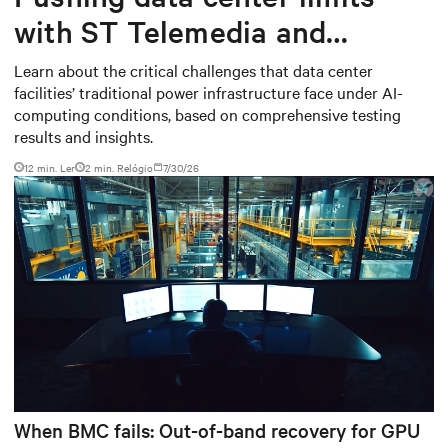
with ST Telemedia and
Baudouin: When AI workloads
Learn about the critical challenges that data center
facilities’ traditional power infrastructure face under AI-
meet outdated critical power
computing conditions, based on comprehensive testing
infrastructure
results and insights.
12 min. Ler
2
min. Relógio
7/30/26
When BMC fails: Out-of-band recovery for GPU