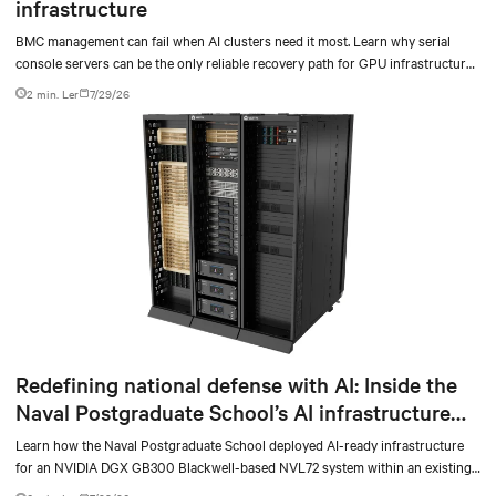
infrastructure
BMC management can fail when AI clusters need it most. Learn why serial
console servers can be the only reliable recovery path for GPU infrastructure
at scale.
2 min. Ler
7/29/26
Redefining national defense with AI: Inside the
Naval Postgraduate School’s AI infrastructure
deployment
Learn how the Naval Postgraduate School deployed AI-ready infrastructure
for an NVIDIA DGX GB300 Blackwell-based NVL72 system within an existing
facility, creating a repeatable model for high-density, liquid-cooled AI