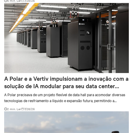
6 min. Ler
7/28/26
environments.
A Polar e a Vertiv impulsionam a inovação com a
solução de IA modular para seu data center
DRA01 na Noruega
A Polar precisava de um projeto flexível de data hall para acomodar diversas
tecnologias de resfriamento a líquido e expansão futura, permitindo a
operação contínua. A solução precisava se integrar perfeitamente à
2 min. Ler
7/28/26
infraestrutura existente, fornecendo energia e refrigeração robustas para
aplicativos de AI de missão crítica.