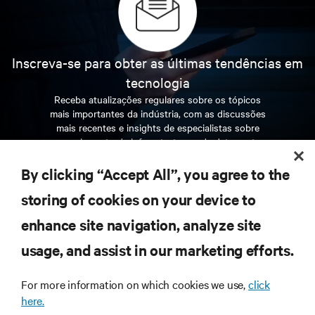
Inscreva-se para obter as últimas tendências em
tecnologia
Receba atualizações regulares sobre os tópicos
mais importantes da indústria, com as discussões
mais recentes e insights de especialistas sobre
gerenciamento de infraestrutura e de data center.
By clicking “Accept All”, you agree to the
INSCREVA-SE AGORA
storing of cookies on your device to
enhance site navigation, analyze site
RECURSOS
usage, and assist in our marketing efforts.
SUPORTE
For more information on which cookies we use,
click
here.
CORPORATIVO