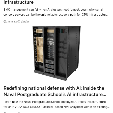
infrastructure
BMC management can fail when AI clusters need it most. Learn why serial
console servers can be the only reliable recovery path for GPU infrastructure
at scale.
2 min. Ler
7/29/26
Redefining national defense with AI: Inside the
Naval Postgraduate School’s AI infrastructure
deployment
Learn how the Naval Postgraduate School deployed AI-ready infrastructure
for an NVIDIA DGX GB300 Blackwell-based NVL72 system within an existing
facility, creating a repeatable model for high-density, liquid-cooled AI