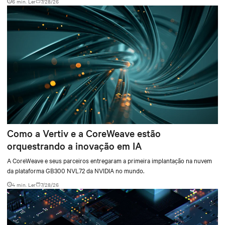
6 min. Ler
7/28/26
environments.
Como a Vertiv e a CoreWeave estão
orquestrando a inovação em IA
A CoreWeave e seus parceiros entregaram a primeira implantação na nuvem
da plataforma GB300 NVL72 da NVIDIA no mundo.
4 min. Ler
7/28/26