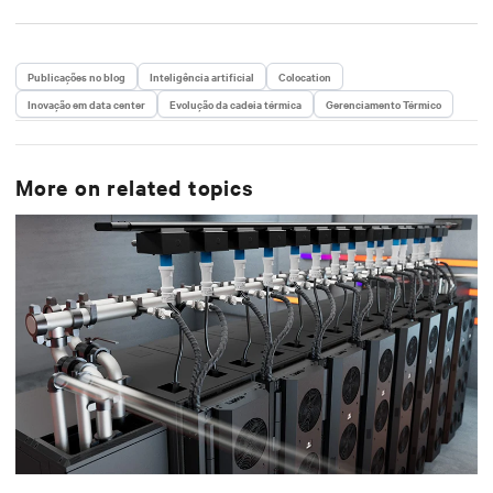
produtos e soluções de Gerenciamento Térmico para
aplicações em data centers desde então. Durante sua
carreira, ele também organizou e ensinou em
diversos cursos de treinamento sobre soluções de
Publicações no blog
Inteligência artificial
Colocation
Gerenciamento Térmico e aplicações em data centers.
Inovação em data center
Enrico tem um grau de Mestre em Engenharia de
Evolução da cadeia térmica
Gerenciamento Térmico
Energia pela Universidade de Pádua.
More on related topics