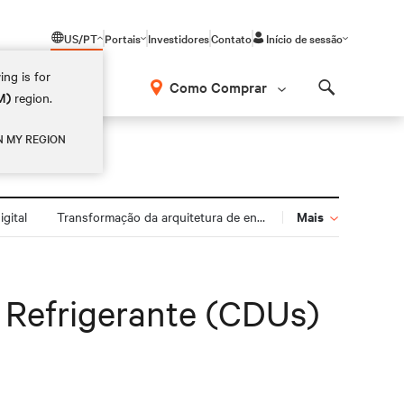
US/PT
Portais
Investidores
Contato
Início de sessão
ing is for
Como Comprar
M)
region.
Search
N MY REGION
Mais
gital
Transformação da arquitetura de energia
 Refrigerante (CDUs)