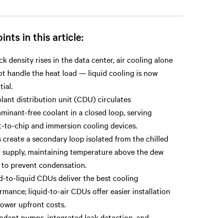
ints in this article:
ck density rises in the data center, air cooling alone
t handle the heat load — liquid cooling is now
tial.
lant distribution unit (CDU) circulates
minant-free coolant in a closed loop, serving
t-to-chip and immersion cooling devices.
create a secondary loop isolated from the chilled
 supply, maintaining temperature above the dew
 to prevent condensation.
d-to-liquid CDUs deliver the best cooling
rmance; liquid-to-air CDUs offer easier installation
lower upfront costs.
dant pumps, integrated leak detection, and