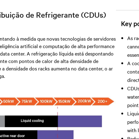
ribuição de Refrigerante (CDUs)
Key po
As ra
entando à medida que novas tecnologias de servidores
ligência artificial e computação de alta performance
canno
data center. A refrigeração líquida está despontando
essen
nte com pontos de calor de alta densidade de
A coo
 a densidade dos racks aumenta no data center, o ar
conta
ga.
direc
CDUs 
water
point
Liqui
perfo
with 
Redun