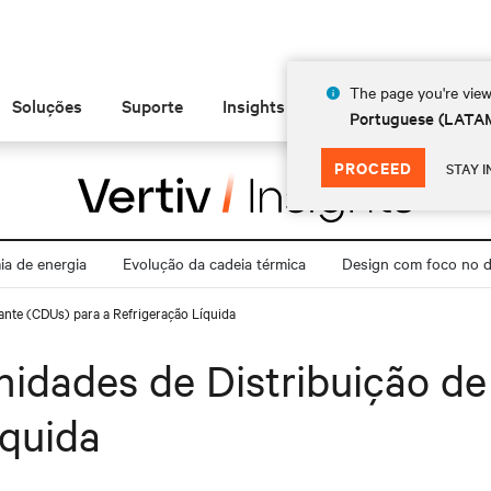
The page you're view
Soluções
Suporte
Insights
Sobre
Portuguese (LATA
PROCEED
STAY I
a de energia
Evolução da cadeia térmica
Design com foco no di
nte (CDUs) para a Refrigeração Líquida
dades de Distribuição de
íquida