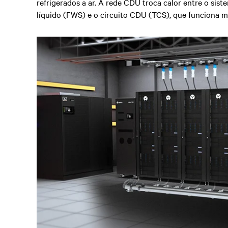
refrigerados a ar. A rede CDU troca calor entre o sist
líquido (FWS) e o circuito CDU (TCS), que funciona m