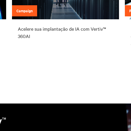
Campaign
Acelere sua implantação de IA com Vertiv™
360AI
v
TM