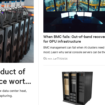
When BMC fails: Out-of-band recove
for GPU infrastructure
BMC management can fail when AI clusters need 
most. Learn why serial console servers can be th
only reliable recovery path for GPU infrastructur
2 min. Ler
7/29/26
scale.
duct of
rce worth
w data center heat,
apturing.