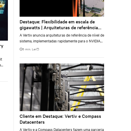
Destaque: Flexibilidade em escala de
gigawatts | Arquiteturas de referência
para o NVIDIA DSX Blueprint
A Vertiv anuncia arquiteturas de referência de nível de
sistema, implementadas rapidamente para o NVIDIA
ry
Omniverse DSX Blueprint.
5 min. Ler
it
e
e at
Cliente em Destaque: Vertiv e Compass
Datacenters
A Vertiv e a Compass Datacenters fazem uma parceria