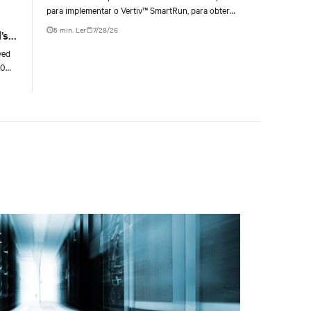
para implementar o Vertiv™ SmartRun, para obter
uma solução flexível e consistente de infraestrutura
5 min. Ler
7/28/26
’s
para espaço de produção, acelerando a prontidão do
data hall
yed
00
g