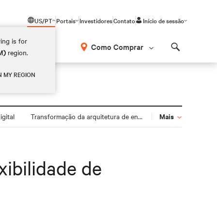
US/PT
Portais
Investidores
Contato
Início de sessão
ing is for
Como Comprar
M)
region.
Search
N MY REGION
Mais
gital
Transformação da arquitetura de energia
ibilidade de