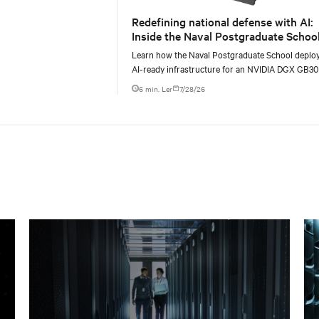
Redefining national defense with AI:
Inside the Naval Postgraduate School
AI infrastructure deployment
Learn how the Naval Postgraduate School deplo
AI-ready infrastructure for an NVIDIA DGX GB3
Blackwell-based NVL72 system within an existin
6 min. Ler
7/28/26