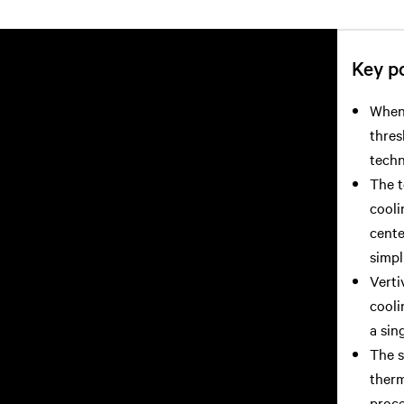
Key po
When 
thres
techn
The t
cooli
cente
simpl
Verti
cooli
a sin
The s
therm
proce