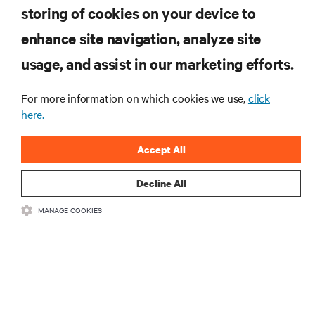
storing of cookies on your device to
enhance site navigation, analyze site
RECURSOS
usage, and assist in our marketing efforts.
SUPORTE
For more information on which cookies we use,
click
here.
CORPORATIVO
Accept All
Decline All
MANAGE COOKIES
CONECTE-SE CONOSCO
Insta
•
•
Termos de Uso
Política de privacidade de dados e cookies
Declaração
de acessibilidade