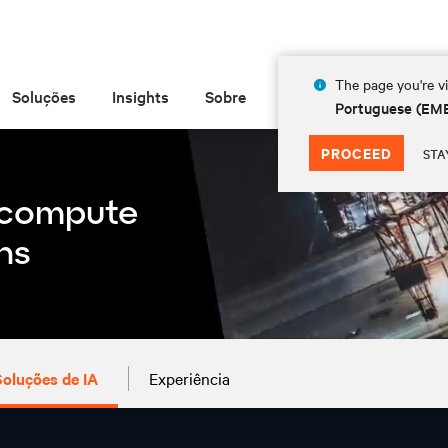
The page you're vi
Soluções
Insights
Sobre
Portuguese (EM
PROCEED
STA
Soluções de IA
Experiência