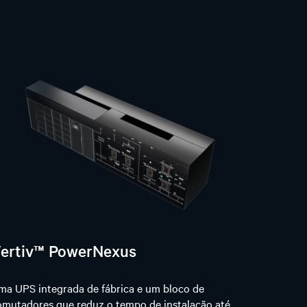
ertiv™ PowerNexus
ma UPS integrada de fábrica e um bloco de
omutadores que reduz o tempo de instalação até