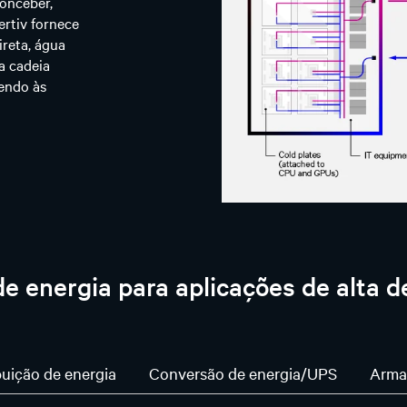
conceber,
ertiv fornece
reta, água
a cadeia
dendo às
e energia para aplicações de alta 
buição de energia
Conversão de energia/UPS
Arma