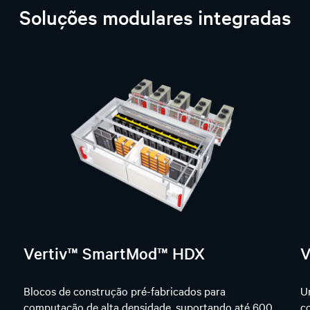
Soluções modulares integradas
Vertiv™ SmartMod™ HDX
V
Blocos de construção pré-fabricados para
U
computação de alta densidade, suportando até 600
c