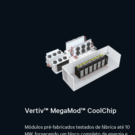
Vertiv™ MegaMod™ CoolChip
Módulos pré-fabricados testados de fábrica até 10
MW, fornecendo um bloco completo de energia e