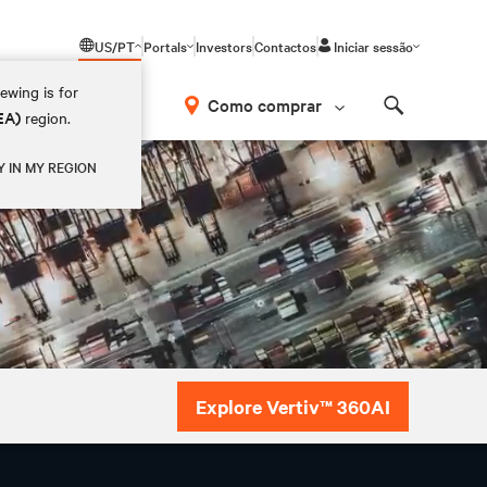
US/PT
Portals
Investors
Contactos
Iniciar sessão
ewing is for
Como comprar
EA)
region.
Search
Y IN MY REGION
Explore Vertiv™ 360AI