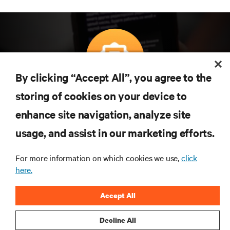
By clicking “Accept All”, you agree to the
Subscreva para obter as últimas tendências em
storing of cookies on your device to
tecnologia
enhance site navigation, analyze site
Receba atualizações regulares sobre os tópicos
usage, and assist in our marketing efforts.
mais importantes da indústria, com discussões mais
recentes e perspetivas especializadas sobre gestão
de centros de dados e infraestruturas.
For more information on which cookies we use,
click
here.
INSCREVA-SE AGORA
Accept All
Decline All