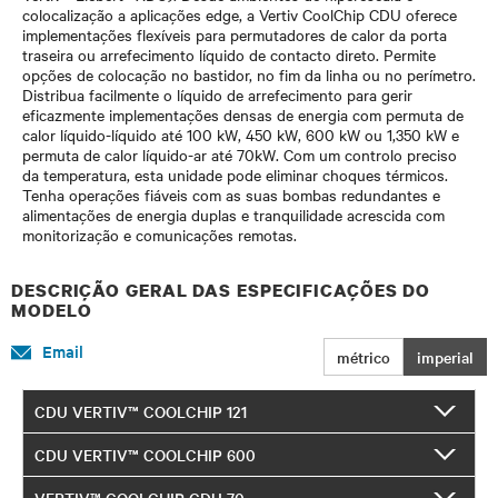
colocalização a aplicações edge, a Vertiv CoolChip CDU oferece
implementações flexíveis para permutadores de calor da porta
traseira ou arrefecimento líquido de contacto direto. Permite
opções de colocação no bastidor, no fim da linha ou no perímetro.
Distribua facilmente o líquido de arrefecimento para gerir
eficazmente implementações densas de energia com permuta de
calor líquido-líquido até 100 kW, 450 kW, 600 kW ou 1,350 kW e
permuta de calor líquido-ar até 70kW. Com um controlo preciso
da temperatura, esta unidade pode eliminar choques térmicos.
Tenha operações fiáveis com as suas bombas redundantes e
alimentações de energia duplas e tranquilidade acrescida com
monitorização e comunicações remotas.
DESCRIÇÃO GERAL DAS ESPECIFICAÇÕES DO
MODELO
Email
métrico
imperial
CDU VERTIV™ COOLCHIP 121
CDU VERTIV™ COOLCHIP 600
VERTIV™ COOLCHIP CDU 70