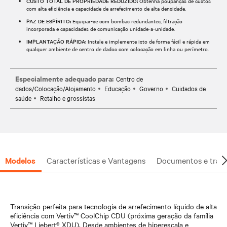
CUSTO TOTAL DE PROPRIEDADE REDUZIDO:
Obtenha poupanças de custos
com alta eficiência e capacidade de arrefecimento de alta densidade.
PAZ DE ESPÍRITO:
Equipar-se com bombas redundantes, filtração
incorporada e capacidades de comunicação unidade-a-unidade.
IMPLANTAÇÃO RÁPIDA:
Instale e implemente isto de forma fácil e rápida em
qualquer ambiente de centro de dados com colocação em linha ou perímetro.
Especialmente adequado para:
Centro de
dados/Colocação/Alojamento
Educação
Governo
Cuidados de
saúde
Retalho e grossistas
Modelos
Características e Vantagens
Documentos e trans
Transição perfeita para tecnologia de arrefecimento líquido de alta
eficiência com Vertiv™ CoolChip CDU (próxima geração da família
Vertiv™ Liebert® XDU). Desde ambientes de hiperescala e