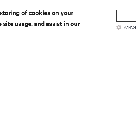
 storing of cookies on your
 site usage, and assist in our
MANAGE
.
a para obter as últimas ten
ia