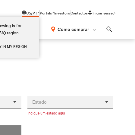
US/PT
Portals
Investors
Contactos
Iniciar sessão
ewing is for
Como comprar
EA)
region.
Search
Y IN MY REGION
Estado
Indique um estado aqui