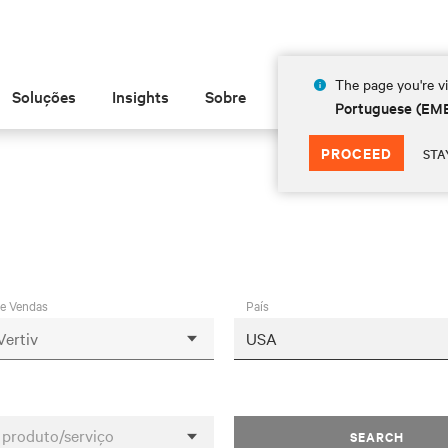
The page you're vi
Soluções
Insights
Sobre
Portuguese (EM
PROCEED
STA
de Vendas
País
 produto/serviço
SEARCH