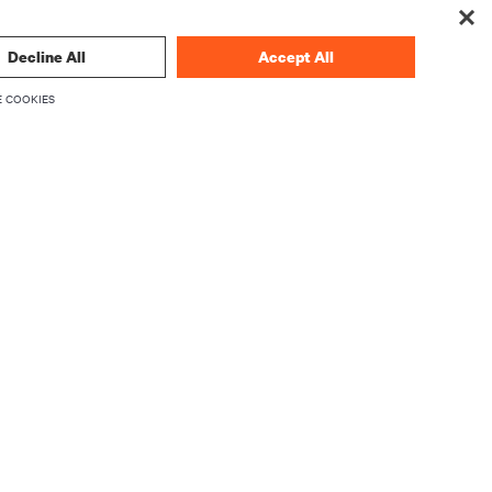
Decline All
Accept All
 COOKIES
dências em