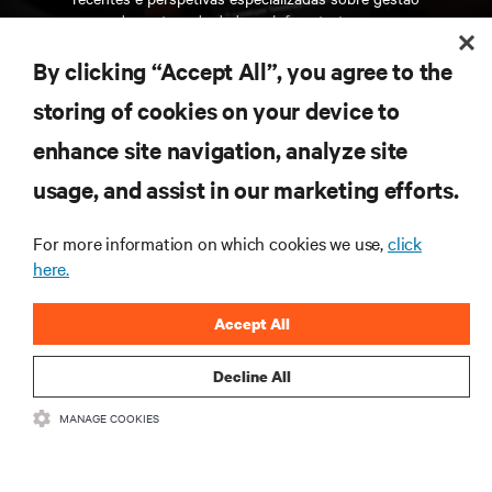
de centros de dados e infraestruturas.
By clicking “Accept All”, you agree to the
INSCREVA-SE AGORA
storing of cookies on your device to
enhance site navigation, analyze site
RECURSOS
usage, and assist in our marketing efforts.
SUPORTE
For more information on which cookies we use,
click
here.
CORPORATIVO
Accept All
Decline All
MANAGE COOKIES
LIGUE-SE A NÓS
Insta