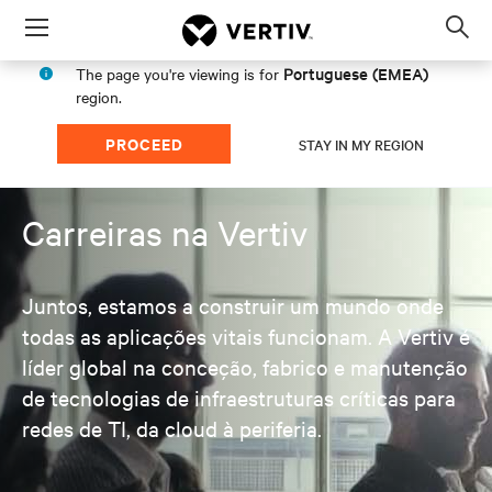
Menu
Op
sea
Portuguese (EMEA)
The page you're viewing is for
mod
region.
PROCEED
STAY IN MY REGION
Carreiras na Vertiv
Juntos, estamos a construir um mundo onde
todas as aplicações vitais funcionam. A Vertiv é
líder global na conceção, fabrico e manutenção
de tecnologias de infraestruturas críticas para
redes de TI, da cloud à periferia.