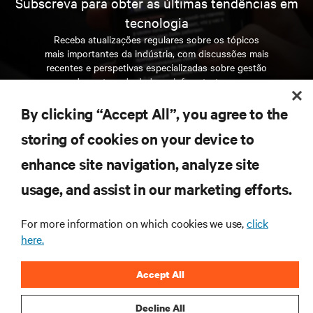
Subscreva para obter as últimas tendências em
tecnologia
Receba atualizações regulares sobre os tópicos
mais importantes da indústria, com discussões mais
recentes e perspetivas especializadas sobre gestão
de centros de dados e infraestruturas.
By clicking “Accept All”, you agree to the
INSCREVA-SE AGORA
storing of cookies on your device to
enhance site navigation, analyze site
RECURSOS
usage, and assist in our marketing efforts.
SUPORTE
For more information on which cookies we use,
click
here.
CORPORATIVO
Accept All
Decline All