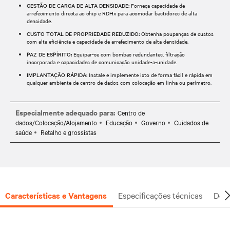
GESTÃO DE CARGA DE ALTA DENSIDADE:
Forneça capacidade de
arrefecimento directa ao chip e RDHx para acomodar bastidores de alta
densidade.
CUSTO TOTAL DE PROPRIEDADE REDUZIDO:
Obtenha poupanças de custos
com alta eficiência e capacidade de arrefecimento de alta densidade.
PAZ DE ESPÍRITO:
Equipar-se com bombas redundantes, filtração
incorporada e capacidades de comunicação unidade-a-unidade.
IMPLANTAÇÃO RÁPIDA:
Instale e implemente isto de forma fácil e rápida em
qualquer ambiente de centro de dados com colocação em linha ou perímetro.
Especialmente adequado para:
Centro de
dados/Colocação/Alojamento
Educação
Governo
Cuidados de
saúde
Retalho e grossistas
Características e Vantagens
Especificações técnicas
Docu