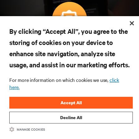
By clicking “Accept All”, you agree to the
Subscreva para obter as últimas tendências em
storing of cookies on your device to
tecnologia
enhance site navigation, analyze site
Receba atualizações regulares sobre os tópicos
usage, and assist in our marketing efforts.
mais importantes da indústria, com discussões mais
recentes e perspetivas especializadas sobre gestão
de centros de dados e infraestruturas.
For more information on which cookies we use,
click
here.
INSCREVA-SE AGORA
Accept All
Decline All
MANAGE COOKIES