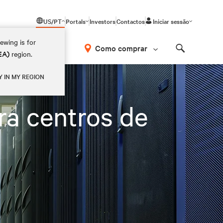
US/PT
Portals
Investors
Contactos
Iniciar sessão
ewing is for
Como comprar
EA)
region.
Search
Y IN MY REGION
ra centros de