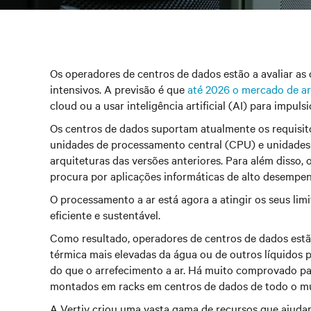
Os operadores de centros de dados estão a avaliar a
intensivos. A previsão é que
até 2026 o mercado de arr
cloud ou a usar inteligência artificial (AI) para impu
Os centros de dados suportam atualmente os requisito
unidades de processamento central (CPU) e unidades 
arquiteturas das versões anteriores. Para além disso,
procura por aplicações informáticas de alto desempen
O processamento a ar está agora a atingir os seus li
eficiente e sustentável.
Como resultado, operadores de centros de dados estão 
térmica mais elevadas da água ou de outros líquidos 
do que o arrefecimento a ar. Há muito comprovado par
montados em racks em centros de dados de todo o m
A Vertiv criou uma vasta gama de recursos que ajudam