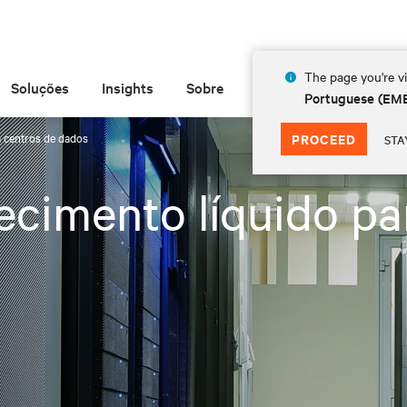
The page you're vi
Soluções
Insights
Sobre
Portuguese (EM
a centros de dados
PROCEED
STA
ecimento líquido pa