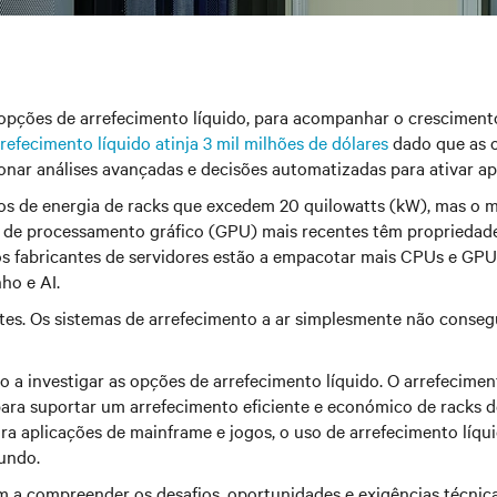
s opções de arrefecimento líquido, para acompanhar o crescimen
efecimento líquido atinja 3 mil milhões de dólares
dado que as o
lsionar análises avançadas e decisões automatizadas para ativar 
s de energia de racks que excedem 20 quilowatts (kW), mas o me
de processamento gráfico (GPU) mais recentes têm propriedade
 os fabricantes de servidores estão a empacotar mais CPUs e GPU
ho e AI.
mites. Os sistemas de arrefecimento a ar simplesmente não conseg
a investigar as opções de arrefecimento líquido. O arrefeciment
para suportar um arrefecimento eficiente e económico de racks d
a aplicações de mainframe e jogos, o uso de arrefecimento líqui
undo.
 a compreender os desafios, oportunidades e exigências técnicas