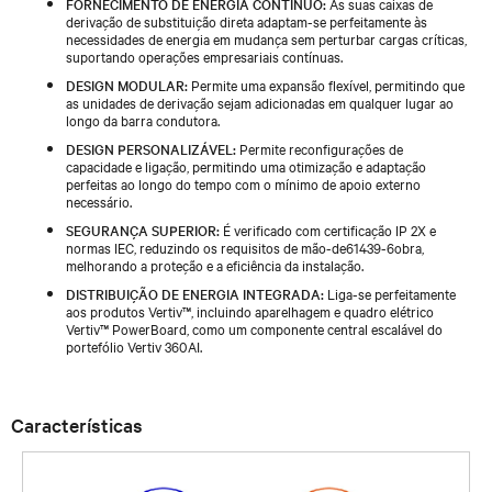
FORNECIMENTO DE ENERGIA CONTÍNUO:
As suas caixas de
derivação de substituição direta adaptam-se perfeitamente às
necessidades de energia em mudança sem perturbar cargas críticas,
suportando operações empresariais contínuas.
DESIGN MODULAR:
Permite uma expansão flexível, permitindo que
as unidades de derivação sejam adicionadas em qualquer lugar ao
longo da barra condutora.
DESIGN PERSONALIZÁVEL:
Permite reconfigurações de
capacidade e ligação, permitindo uma otimização e adaptação
perfeitas ao longo do tempo com o mínimo de apoio externo
necessário.
SEGURANÇA SUPERIOR:
É verificado com certificação IP 2X e
normas IEC, reduzindo os requisitos de mão-de61439-6obra,
melhorando a proteção e a eficiência da instalação.
DISTRIBUIÇÃO DE ENERGIA INTEGRADA:
Liga-se perfeitamente
aos produtos Vertiv™, incluindo aparelhagem e quadro elétrico
Vertiv™ PowerBoard, como um componente central escalável do
portefólio Vertiv 360AI.
Características