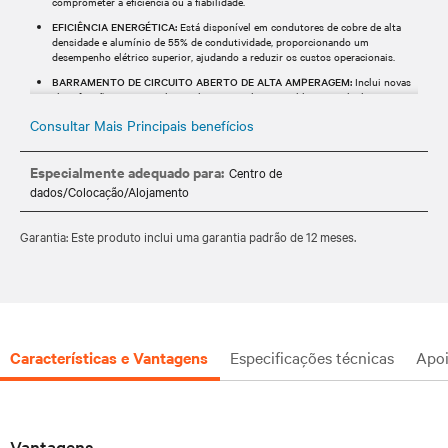
comprometer a eficiência ou a fiabilidade.
EFICIÊNCIA ENERGÉTICA:
Está disponível em condutores de cobre de alta
densidade e alumínio de 55% de condutividade, proporcionando um
desempenho elétrico superior, ajudando a reduzir os custos operacionais.
BARRAMENTO DE CIRCUITO ABERTO DE ALTA AMPERAGEM:
Inclui novas
classificações com o Multi Stack Joint Pack e o Double Joint Block,
aumentando a capacidade de amperagem e melhorando o desempenho para
Consultar Mais Principais benefícios
aplicações de alta procura.
Especialmente adequado para:
Centro de
dados/Colocação/Alojamento
Garantia: Este produto inclui uma garantia padrão de 12 meses.
Características e Vantagens
Especificações técnicas
Apo
Vantagens