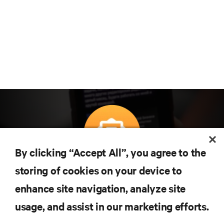
By clicking “Accept All”, you agree to the
Subscreva para obter as últimas tendências em
storing of cookies on your device to
tecnologia
enhance site navigation, analyze site
Receba atualizações regulares sobre os tópicos
usage, and assist in our marketing efforts.
mais importantes da indústria, com discussões mais
recentes e perspetivas especializadas sobre gestão