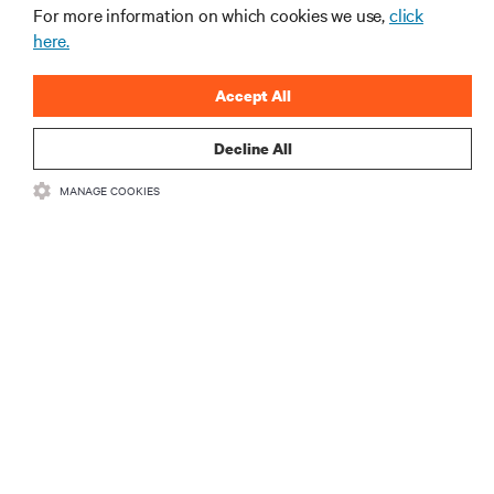
de centros de dados e infraestruturas.
For more information on which cookies we use,
click
here.
INSCREVA-SE AGORA
Accept All
Decline All
MANAGE COOKIES
RECURSOS
SUPORTE
CORPORATIVO