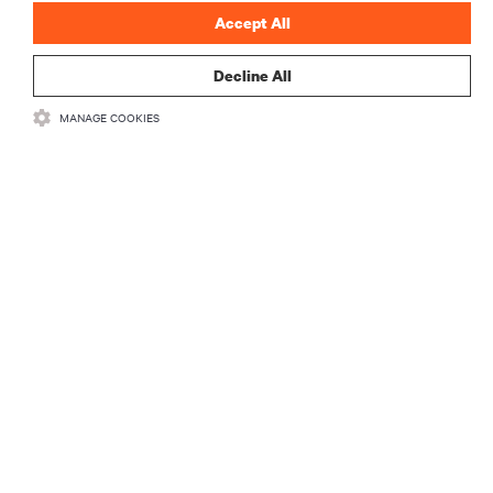
Accept All
Decline All
MANAGE COOKIES
RECURSOS
SUPORTE
CORPORATIVO
LIGUE-SE A NÓS