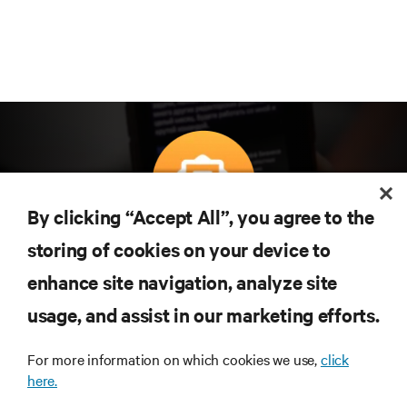
By clicking “Accept All”, you agree to the
Subscreva para obter as últimas tendências em
storing of cookies on your device to
tecnologia
enhance site navigation, analyze site
Receba atualizações regulares sobre os tópicos
usage, and assist in our marketing efforts.
mais importantes da indústria, com discussões mais
recentes e perspetivas especializadas sobre gestão
de centros de dados e infraestruturas.
For more information on which cookies we use,
click
here.
INSCREVA-SE AGORA