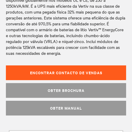
disponível globalmente nos modelos UL e CE, de 250 a
1250kVA/kW. É a UPS mais eficiente da Vertiv na sua classe de
produtos, com uma pegada física 32% mais pequena do que as
gerações anteriores. Este sistema oferece uma eficiência de dupla
conversão de até 970,5% para uma fiabilidade superior. É
compatível com o armário de baterias de lítio Vertiv™ EnergyCore
e outras tecnologias de baterias, incluindo chumbo-ácido
regulado por válvula (VRLA) e níquel-zinco. Inclui módulos de
potência 125kVA escaláveis para crescer com facilidade com as
suas necessidades de energia.
ENCONTRAR CONTACTO DE VENDAS
OBTER BROCHURA
OBTER MANUAL