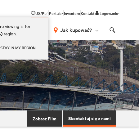
US/PL
Portals
Investors
Kontakt
Logowanie
e viewing is for
Jak kupować?
A)
region.
Search
STAY IN MY REGION
Skontaktuj się z nami
Zobacz Film