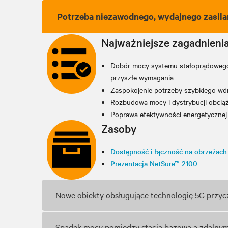
Potrzeba niezawodnego, wydajnego zasila
Najważniejsze zagadnieni
Dobór mocy systemu stałoprądowego,
przyszłe wymagania
Zaspokojenie potrzeby szybkiego wd
Rozbudowa mocy i dystrybucji obciąż
Poprawa efektywności energetycznej dz
Zasoby
Dostępność i łączność na obrzeżach 
Prezentacja NetSure™ 2100
Nowe obiekty obsługujące technologię 5G przyczy
Spadek mocy pomiędzy stacją bazową a zdalnym