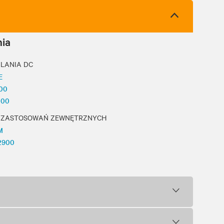
ia
ILANIA DC
E
100
000
 ZASTOSOWAŃ ZEWNĘTRZNYCH
M
2900