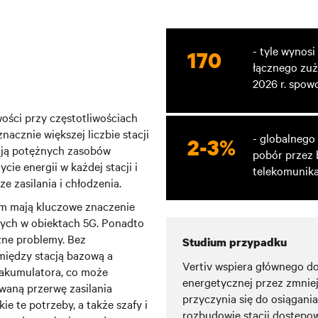
- tyle wynos
170
łącznego zuży
2026 r. spow
ości przy częstotliwościach
nacznie większej liczbie stacji
- globalnego 
2-3%
gają potężnych zasobów
pobór przez 
ie energii w każdej stacji i
telekomunik
e zasilania i chłodzenia.
ym mają kluczowe znaczenie
nych w obiektach 5G. Ponadto
zne problemy. Bez
Studium przypadku
iędzy stacją bazową a
Vertiv wspiera głównego do
 akumulatora, co może
energetycznej przez zmnie
waną przerwę zasilania
przyczynia się do osiągani
e te potrzeby, a także szafy i
rozbudowie stacji dostępow