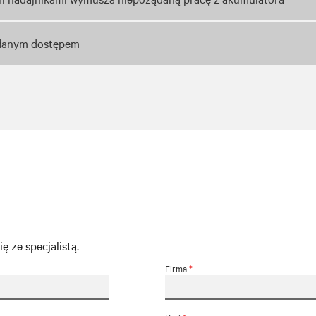
ołanym dostępem
 ze specjalistą.
Firma
*