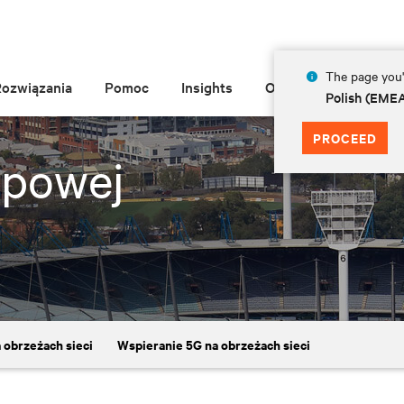
The page you'r
Rozwiązania
Pomoc
Insights
O Vertiv
Polish (EME
PROCEED
ępowej
 obrzeżach sieci
Wspieranie 5G na obrzeżach sieci