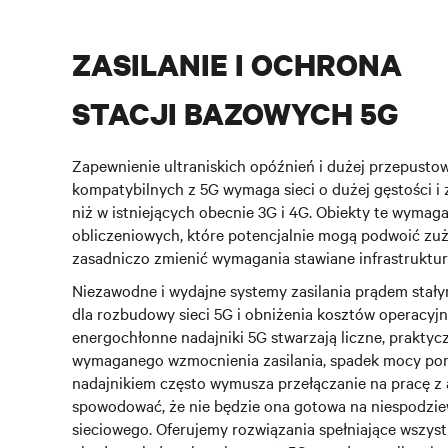
ZASILANIE I OCHRONA
STACJI BAZOWYCH 5G
Zapewnienie ultraniskich opóźnień i dużej przepustow
kompatybilnych z 5G wymaga sieci o dużej gęstości i z
niż w istniejących obecnie 3G i 4G. Obiekty te wyma
obliczeniowych, które potencjalnie mogą podwoić zużyc
zasadniczo zmienić wymagania stawiane infrastrukturz
Niezawodne i wydajne systemy zasilania prądem stał
dla rozbudowy sieci 5G i obniżenia kosztów operacyj
energochłonne nadajniki 5G stwarzają liczne, praktyc
wymaganego wzmocnienia zasilania, spadek mocy pom
nadajnikiem często wymusza przełączanie na pracę z
spowodować, że nie będzie ona gotowa na niespodzie
sieciowego. Oferujemy rozwiązania spełniające wszystki