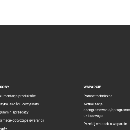
SOBY
WSPARCIE
kumentacja produktów
Pomoc techniczna
ityka jakości i certyfikaty
Aktualizacja
oprogramowania/oprogramo
gulamin sprzedaży
układowego
ormacje dotyczące gwarancji
Prześlij wniosek o wsparcie
tenty