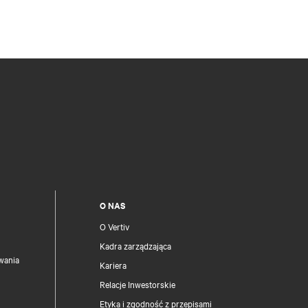
O NAS
O Vertiv
Kadra zarządzająca
wania
Kariera
Relacje Inwestorskie
Etyka i zgodność z przepisami