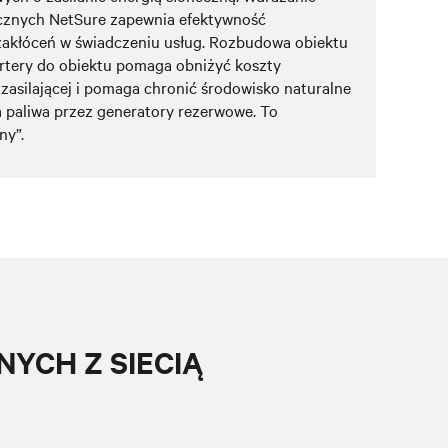
ecznych NetSure zapewnia efektywność
zakłóceń w świadczeniu usług. Rozbudowa obiektu
ertery do obiektu pomaga obniżyć koszty
i zasilającej i pomaga chronić środowisko naturalne
a paliwa przez generatory rezerwowe. To
ny”.
YCH Z SIECIĄ