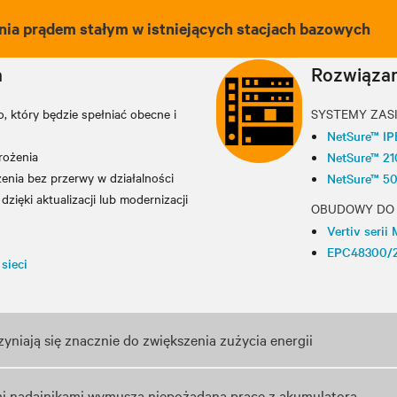
nia prądem stałym w istniejących stacjach bazowych
a
Rozwiązan
 który będzie spełniać obecne i
SYSTEMY ZAS
NetSure™ IP
rożenia
NetSure™ 2
enia bez przerwy w działalności
NetSure™ 5
ięki aktualizacji lub modernizacji
OBUDOWY DO
Vertiv serii 
EPC48300/
sieci
niają się znacznie do zwiększenia zużycia energii
i nadajnikami wymusza niepożądaną pracę z akumulatora