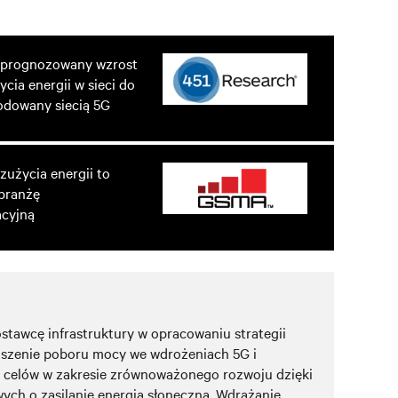
i prognozowany wzrost
cia energii w sieci do
odowany siecią 5G
zużycia energii to
branżę
acyjną
stawcę infrastruktury w opracowaniu strategii
jszenie poboru mocy we wdrożeniach 5G i
a celów w zakresie zrównoważonego rozwoju dzięki
ych o zasilanie energią słoneczną. Wdrażanie