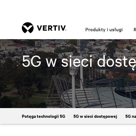
Produkty i usługi
5G w sieci dost
Potęga technologii 5G
5G w sieci dostępowej
5G na