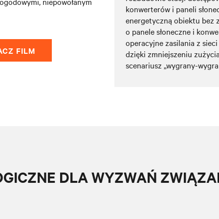
 pogodowymi, niepowołanym
konwerterów i paneli słon
energetyczną obiektu bez 
o panele słoneczne i konw
operacyjne zasilania z siec
ACZ FILM
dzięki zmniejszeniu zużyci
scenariusz „wygrany-wygra
GICZNE DLA WYZWAŃ ZWIĄZAN