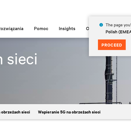
The page you'r
Rozwiązania
Pomoc
Insights
O Vertiv
Polish (EME
PROCEED
 sieci
 obrzeżach sieci
Wspieranie 5G na obrzeżach sieci