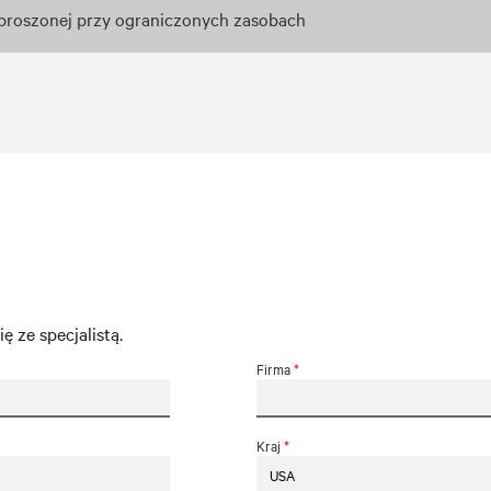
ozproszonej przy ograniczonych zasobach
 ze specjalistą.
Firma
*
Kraj
*