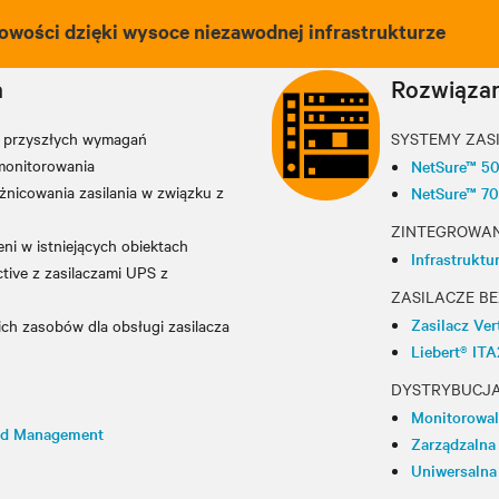
owości dzięki wysoce niezawodnej infrastrukturze
a
Rozwiązan
i przyszłych wymagań
SYSTEMY ZAS
monitorowania
NetSure™ 5
nicowania zasilania w związku z
NetSure™ 7
ZINTEGROWAN
ni w istniejących obiektach
Infrastrukt
ctive z zasilaczami UPS z
ZASILACZE B
Zasilacz Ve
ch zasobów dla obsługi zasilacza
Liebert® IT
DYSTRYBUCJA
Monitorowaln
Load Management
Zarządzalna
Uniwersalna