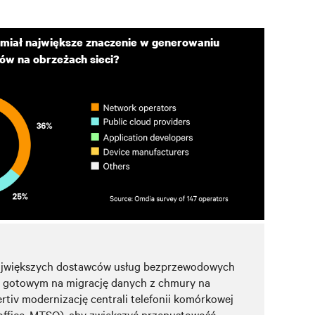
miał największe znaczenie w generowaniu
ów na obrzeżach sieci?
największych dostawców usług bezprzewodowych
 gotowym na migrację danych z chmury na
Vertiv modernizację centrali telefonii komórkowej
office, MTSO), aby zwiększyć przepustowość