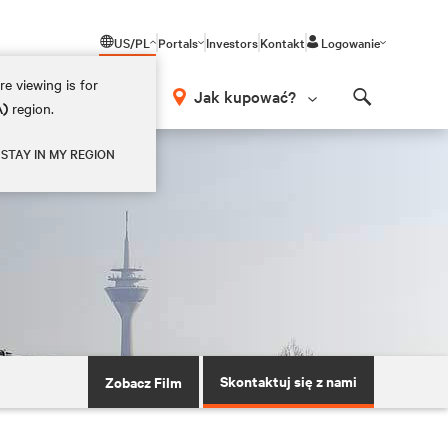
US/PL
Portals
Investors
Kontakt
Logowanie
e viewing is for
Jak kupować?
A)
region.
Search
STAY IN MY REGION
Skontaktuj się z nami
Zobacz Film