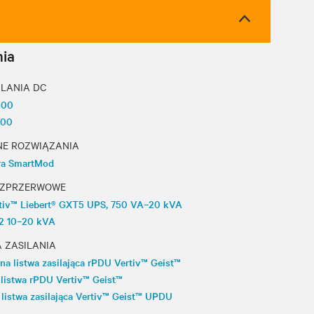
ia
ILANIA DC
000
000
E ROZWIĄZANIA
ura SmartMod
EZPRZERWOWE
rtiv™ Liebert® GXT5 UPS, 750 VA–20 kVA
A2 10–20 kVA
 ZASILANIA
a listwa zasilająca rPDU Vertiv™ Geist™
 listwa rPDU Vertiv™ Geist™
 listwa zasilająca Vertiv™ Geist™ UPDU