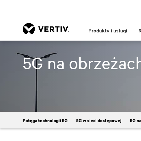
Produkty i usługi
5G na obrzeżach
Potęga technologii 5G
5G w sieci dostępowej
5G na