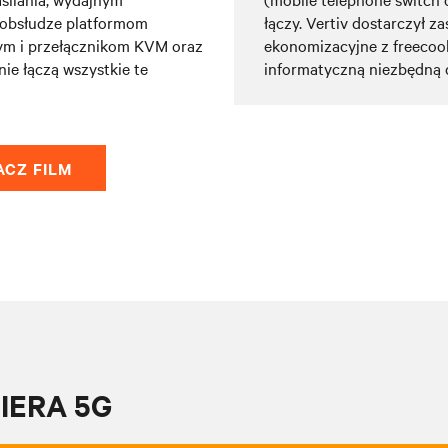
łączy. Vertiv dostarczył z
w obsłudze platformom
ekonomizacyjne z freecoo
m i przełącznikom KVM oraz
informatyczną niezbędną do
e łączą wszystkie te
ACZ FILM
IERA 5G