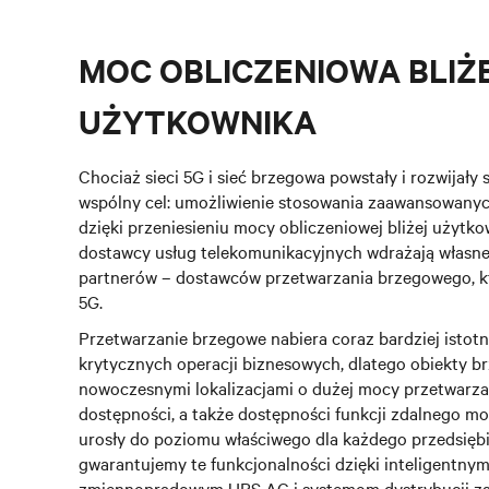
MOC OBLICZENIOWA BLIŻ
UŻYTKOWNIKA
Chociaż sieci 5G i sieć brzegowa powstały i rozwijały si
wspólny cel: umożliwienie stosowania zaawansowanych a
dzięki przeniesieniu mocy obliczeniowej bliżej użyt
dostawcy usług telekomunikacyjnych wdrażają własne
partnerów – dostawców przetwarzania brzegowego, kt
5G.
Przetwarzanie brzegowe nabiera coraz bardziej istot
krytycznych operacji biznesowych, dlatego obiekty br
nowoczesnymi lokalizacjami o dużej mocy przetwarza
dostępności, a także dostępności funkcji zdalnego mo
urosły do poziomu właściwego dla każdego przedsiębi
gwarantujemy te funkcjonalności dzięki inteligentny
zmiennoprądowym UPS AC i systemom dystrybucji za