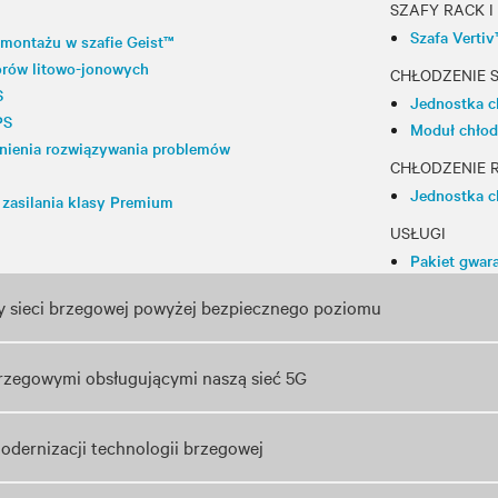
SZAFY RACK 
Szafa Verti
 montażu w szafie Geist™
orów litowo-jonowych
CHŁODZENIE 
S
Jednostka c
PS
Moduł chłod
wnienia rozwiązywania problemów
CHŁODZENIE 
Jednostka c
 zasilania klasy Premium
USŁUGI
Pakiet gwara
y sieci brzegowej powyżej bezpiecznego poziomu
rzegowymi obsługującymi naszą sieć 5G
odernizacji technologii brzegowej