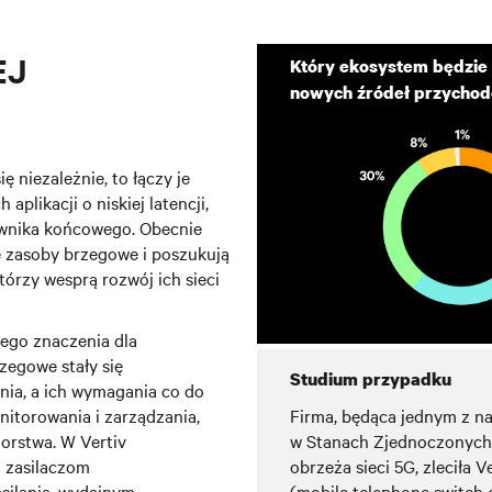
EJ
Który ekosystem będzie 
nowych źródeł przychod
ę niezależnie, to łączy je
plikacji o niskiej latencji,
kownika końcowego. Obecnie
 zasoby brzegowe i poszukują
órzy wesprą rozwój ich sieci
nego znaczenia dla
zegowe stały się
Studium przypadku
nia, a ich wymagania co do
Firma, będąca jednym z 
nitorowania i zarządzania,
w Stanach Zjednoczonych
orstwa. W Vertiv
obrzeża sieci 5G, zleciła 
m zasilaczom
(mobile telephone switch 
silania, wydajnym