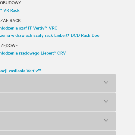
I OBUDOWY
v™ VR Rack
SZAF RACK
hłodzenia szaf IT Vertiv™ VRC
zenia w drzwiach szafy rack Liebert® DCD Rack Door
RZĘDOWE
hłodzenia rzędowego Liebert® CRV
ncji zasilania Vertiv™