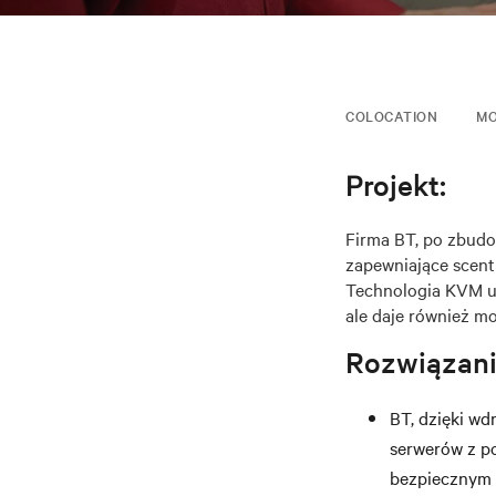
COLOCATION
MO
Projekt:
Firma BT, po zbud
zapewniające scent
Technologia KVM um
ale daje również mo
Rozwiązani
BT, dzięki wd
serwerów z p
bezpiecznym 