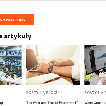
IUM PRZYPADKU
 artykuły
U
POSTY NA BLOGU
POSTY NA 
ng
The Wear and Tear of Enterprise IT
When Consolid