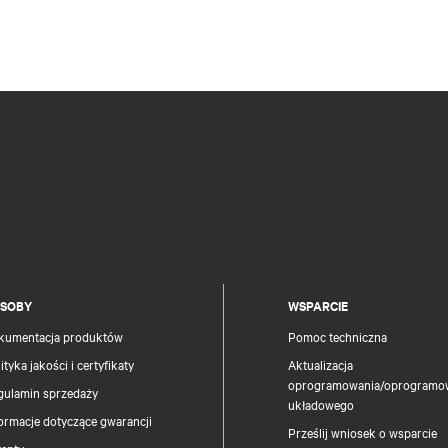
SOBY
WSPARCIE
kumentacja produktów
Pomoc techniczna
ityka jakości i certyfikaty
Aktualizacja
oprogramowania/oprogramo
gulamin sprzedaży
układowego
ormacje dotyczące gwarancji
Prześlij wniosek o wsparcie
tenty