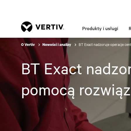
Produkty i usługi
BT Exact nadzoruje operacje cen
O Vertiv
Nowości i analizy
BT Exact nadzor
pomocą rozwiąz