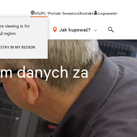
US/PL
Portals
Investors
Kontakt
Logowanie
e viewing is for
Jak kupować?
A)
region.
Search
STAY IN MY REGION
um danych za