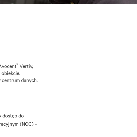
®
 Avocent
Vertiv,
 obiekcie.
w centrum danych,
y dostęp do
eracyjnym (NOC) –