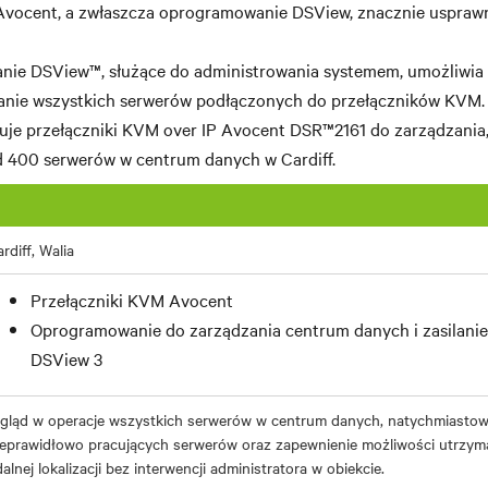
Avocent, a zwłaszcza oprogramowanie DSView, znacznie usprawn
ie DSView™, służące do administrowania systemem, umożliwia 
łanie wszystkich serwerów podłączonych do przełączników KVM.
uje przełączniki KVM over IP Avocent DSR™2161 do zarządzania,
d 400 serwerów w centrum danych w Cardiff.
rdiff, Walia
Przełączniki KVM Avocent
Oprogramowanie do zarządzania centrum danych i zasilani
DSView 3
gląd w operacje wszystkich serwerów w centrum danych, natychmiastowa
ieprawidłowo pracujących serwerów oraz zapewnienie możliwości utrzym
alnej lokalizacji bez interwencji administratora w obiekcie.