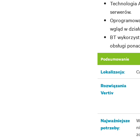
Technologia 
serwerów.
Oprogramowan
wgląd w dzia
BT wykorzyst
obsługi pona
Podsumowanie
:
Ca
Lokalizacja
Rozwiązania
Vertiv
W
Najważniejsze
n
:
potrzeby
zd