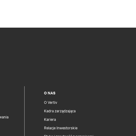
O NAS
O Vertiv
Kadra zarządzająca
wania
Kariera
Relacje Inwestorskie
Etyka i zgodność z przepisami