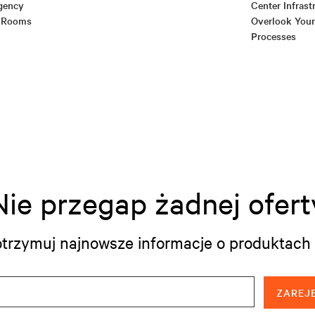
gency
Center Infrast
 Rooms
Overlook You
Processes
Nie przegap żadnej ofert
i otrzymuj najnowsze informacje o produktach 
ZAREJE