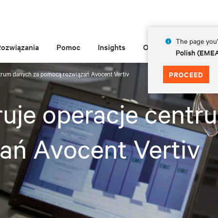
The page you'r
Rozwiązania
Pomoc
Insights
O Vertiv
Polish (EME
trum danych za pomocą rozwiązań Avocent Vertiv
PROCEED
uje operacje centr
ań Avocent Vertiv