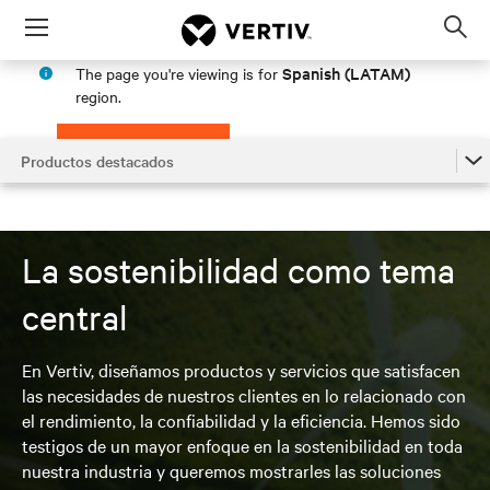
Menu
Op
sea
Spanish (LATAM)
The page you're viewing is for
mod
region.
PROCEED
STAY IN MY REGION
Productos destacados
Productos destacados
Artículos relacionados
La sostenibilidad como tema
Buscar un contacto de ventas
central
Buscar soporte
En Vertiv, diseñamos productos y servicios que satisfacen
las necesidades de nuestros clientes en lo relacionado con
el rendimiento, la confiabilidad y la eficiencia. Hemos sido
testigos de un mayor enfoque en la sostenibilidad en toda
nuestra industria y queremos mostrarles las soluciones