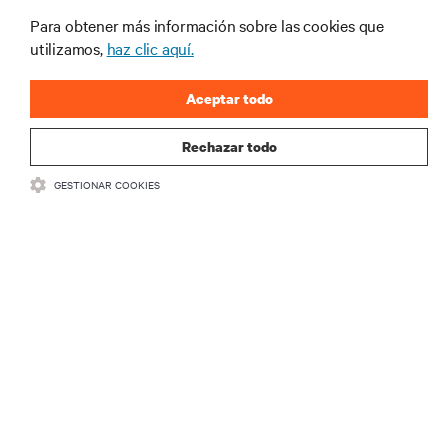
productos y actualizaciones de la
Para obtener más información sobre las cookies que
industria de Vertiv.
utilizamos,
haz clic aquí.
Aceptar todo
REGISTRARSE
Rechazar todo
GESTIONAR COOKIES
RECURSOS