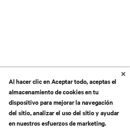
No se pierda nunca una
Al hacer clic en Aceptar todo, aceptas el
almacenamiento de cookies en tu
oferta
dispositivo para mejorar la navegación
del sitio, analizar el uso del sitio y ayudar
Regístrese en nuestra lista de correos
en nuestros esfuerzos de marketing.
para recibir las últimas novedades de