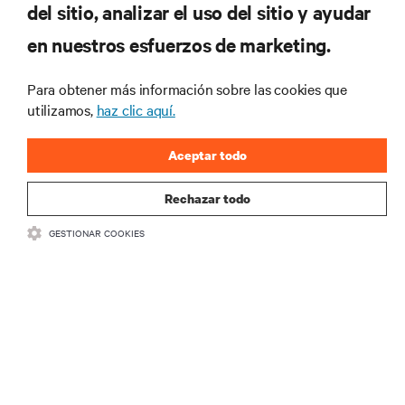
del sitio, analizar el uso del sitio y ayudar
RECURSOS
en nuestros esfuerzos de marketing.
SOPORTE
Para obtener más información sobre las cookies que
utilizamos,
haz clic aquí.
CORPORATIVO
Aceptar todo
Rechazar todo
SÍGANOS
GESTIONAR COOKIES
Insta
•
•
Términos de uso
Politica Global de Privacidad y Cookies
Declaración de
accesibilidad
©
2026 Vertiv Group Corp. Todos los derechos reservados.