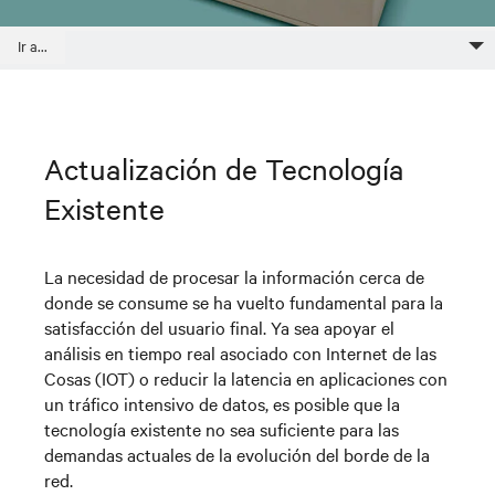
¿Cuál es su borde de la red?
Actualización Tecnológica en el Borde de la Red
Implementación en Nuevas Ubicaciones
Visualización y Gestión Remotas
Ir a...
Actualización de Tecnología
Existente
La necesidad de procesar la información cerca de
donde se consume se ha vuelto fundamental para la
satisfacción del usuario final. Ya sea apoyar el
análisis en tiempo real asociado con Internet de las
Cosas (IOT) o reducir la latencia en aplicaciones con
un tráfico intensivo de datos, es posible que la
tecnología existente no sea suficiente para las
demandas actuales de la evolución del borde de la
red.