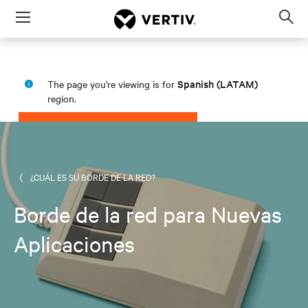
Menu
Op
sea
mod
Spanish (LATAM)
The page you're viewing is for
region.
PROCEED
STAY IN MY REGION
¿CUÁL ES SU BORDE DE LA RED?
Borde de la red para Nuevas
Aplicaciones