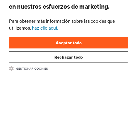
en nuestros esfuerzos de marketing.
para recibir las últimas novedades de
productos y actualizaciones de la
Para obtener más información sobre las cookies que
industria de Vertiv.
utilizamos,
haz clic aquí.
Aceptar todo
REGISTRARSE
Rechazar todo
GESTIONAR COOKIES
RECURSOS