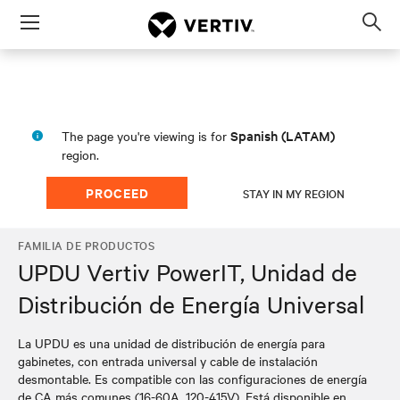
Menu
Op
sea
mod
Spanish (LATAM)
The page you're viewing is for
region.
PROCEED
STAY IN MY REGION
FAMILIA DE PRODUCTOS
UPDU Vertiv PowerIT, Unidad de
Distribución de Energía Universal
La UPDU es una unidad de distribución de energía para
gabinetes, con entrada universal y cable de instalación
desmontable. Es compatible con las configuraciones de energía
de CA más comunes (16-60A, 120-415V). Está disponible en