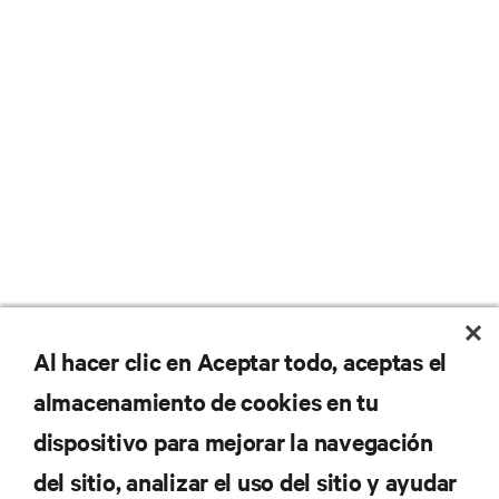
No se pierda nunca una
Al hacer clic en Aceptar todo, aceptas el
almacenamiento de cookies en tu
oferta
dispositivo para mejorar la navegación
del sitio, analizar el uso del sitio y ayudar
Regístrese en nuestra lista de correos