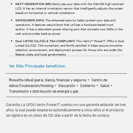
NEXT-GENERATION IMD:
Easily see your data with the 128x128 high-contrast
LCD. It has an internal orientation sensor that intelligently adjusts the screen
based on horizontal or vertical installation.
SAFEGUARDS DATA:
The enhanced security helps protect your data and
operations. It features secure boot that utilizes a hardware-based trust
anchor. It has a redundant power-sharing port that connects two IMDs in the
rack and provides backup power.
Dual LISTED (UL/CE) & TAA-COMPLIANT:
This Vertiv™ PowerIT rPDU is Dual
Listed (UL/CE), TAA-compliant, and RoHS certified. It helps ensure smoother
selection, procurement, and deployment process for those who are under the
federal, state, and local governments.
100% TESTED:
All Vertiv™ PowerIT RPDUs are individually tested for
Ver Más Principales beneficios:
functionality and reliability.
FIVE-YEAR WARRANTY:
Vertiv™ PowerIT RPDU includes a standard five-year
limited warranty.
Resulta ideal para:
Banca, finanzas y seguros
Centro de
datos/Coubicación/Hosting
Educación
Gobierno
Salud
Transmisión y distribución de energía y gas
Garantía: La UPDU Vertiv PowerIT cuenta con una garantía estándar de tres
años, la cual puede ampliarse automáticamente a cinco años si el producto
se registra en un plazo de 120 días a partir de la fecha de compra.