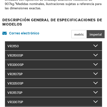
907kg.*Medidas nominales, ilustraciones sujetas a referencia para
las dimensiones exactas.
DESCRIPCIÓN GENERAL DE ESPECIFICACIONES DE
MODELOS
Correo electrónico
metric
imperial
VR3150
VR3100SP
VR3300SP
VR3107SP
VR3350SP
VR3157SP
VR3307SP