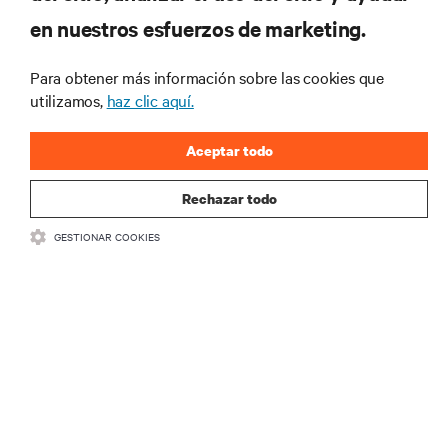
Regístrese en nuestra lista de correos
en nuestros esfuerzos de marketing.
para recibir las últimas novedades de
productos y actualizaciones de la
Para obtener más información sobre las cookies que
industria de Vertiv.
utilizamos,
haz clic aquí.
Aceptar todo
REGISTRARSE
Rechazar todo
GESTIONAR COOKIES
RECURSOS