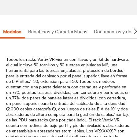
Modelos
Beneficios y Características
Documentos y desc
Todos los racks Vertiv VR vienen con llaves y un kit de hardware,
el cual incluye 50 tornillos y 50 tuercas enjauladas M6, una
herramienta para las tuercas enjauladas, protección de bordes
para la entrada del cableado por el panel superior, llave en forma
de L Phillips/T30, extensión para T30. Todos los modelos
cuentan con una puerta delantera con cerradura y perforada en
un 77%, puertas traseras divididas, con cerradura y perforadas en
un 77%, dos pares de paneles laterales divididos, con cerradura,
un panel superior para la entrada del cableado de alta densidad
(2.000 cables categoría 6), dos juegos de rieles EIA de 19” y dos
abrazaderas de altura completa para la gestión de cables/montaje
de las PDU para racks (una por cada lado). El rack Vertiv VR
cuenta con rodines de bajo perfil y pie de nivelación, abrazaderas
de ensamblaje y abrazaderas atornillables. Los VRXXXXSP son
enviados con opciones de embalaje altamente resistente de