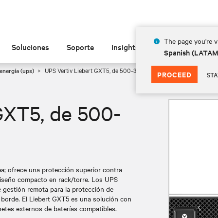
The page you're vi
Soluciones
Soporte
Insights
Acerca de
Spanish (LATA
energía (ups)
UPS Vertiv Liebert GXT5, de 500-3000 VA, 120 V
PROCEED
STA
GXT5, de 500-
ea; ofrece una protección superior contra
diseño compacto en rack/torre. Los UPS
 gestión remota para la protección de
el borde. El Liebert GXT5 es una solución con
netes externos de baterías compatibles.