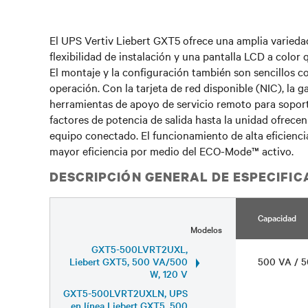
El UPS Vertiv Liebert GXT5 ofrece una amplia varieda
flexibilidad de instalación y una pantalla LCD a color 
El montaje y la configuración también son sencillos c
operación. Con la tarjeta de red disponible (NIC), la g
herramientas de apoyo de servicio remoto para soporta
factores de potencia de salida hasta la unidad ofrecen
equipo conectado. El funcionamiento de alta eficienci
mayor eficiencia por medio del ECO-Mode™ activo.
DESCRIPCIÓN GENERAL DE ESPECIFI
Capacidad
Modelos
GXT5-500LVRT2UXL,
Liebert GXT5, 500 VA/500
500 VA / 
W, 120 V
GXT5-500LVRT2UXLN, UPS
en línea Liebert GXT5, 500