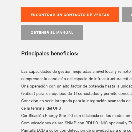
ENCONTRAR UN CONTACTO DE VENTAS
OBTENER EL MANUAL
Principales beneficios:
Las capacidades de gestión mejoradas a nivel local y remoto
comprender la condición del espacio de infraestructura críti
Una operación con un alto factor de potencia hasta la unida
(vatios) para los equipos de TI conectados y permite conect
Conexión en serie integrada para la integración avanzada de l
de la terminal del UPS
Certificación Energy Star 2.0 con eficiencia en los modos e
Comunicaciones de red SNMP con RDU101 NIC opcional y Trel
Pantalla LCD a color con detección de gravedad para una con