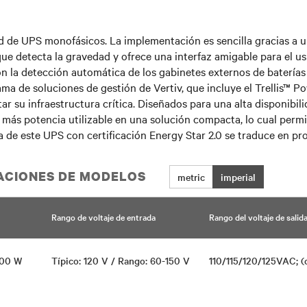
d de UPS monofásicos. La implementación es sencilla gracias a u
que detecta la gravedad y ofrece una interfaz amigable para el usu
on la detección automática de los gabinetes externos de batería
ama de soluciones de gestión de Vertiv, que incluye el Trellis™ Po
r su infraestructura crítica. Diseñados para una alta disponibi
 más potencia utilizable en una solución compacta, lo cual permi
a de este UPS con certificación Energy Star 2.0 se traduce en p
CACIONES DE MODELOS
metric
imperial
Rango de voltaje de entrada
Rango del voltaje de salid
500 W
Típico: 120 V / Rango: 60-150 V
110/115/120/125VAC; (